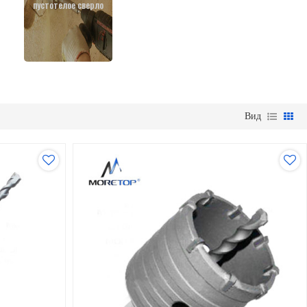
пустотелое сверло
Вид