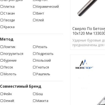
плитка
Керамический
Стакан
Винт
Гвозди
Клей
Краска
Сверло По Бетону
10x120 Мм 13303
Метод
Ударные буровые д
предназначены для 
Ломтик
Резать
отверстий правильн
погрузиться
Подрезать
обеспечения оптим
бурение
польский
Песок
Гнаться
Молоть
Рашпиль
Совместимый Бренд
Фейн
Бош
Dewalt
Макита