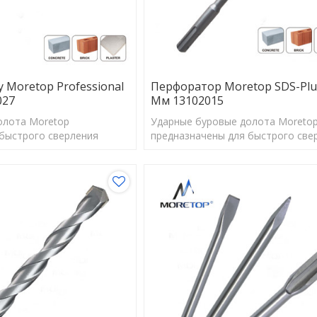
 Moretop Professional
Перфоратор Moretop SDS-Plu
027
Мм 13102015
олота Moretop
Ударные буровые долота Moreto
быстрого сверления
предназначены для быстрого све
ого размера для
отверстий правильного размера 
альной работы анкеров.
обеспечения оптимальной работы