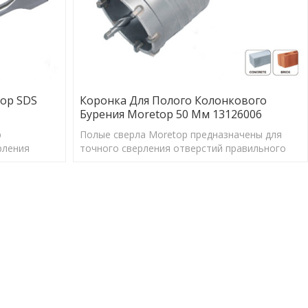
op SDS
Коронка Для Полого Колонкового
Бурения Moretop 50 Мм 13126006
p
Полые сверла Moretop предназначены для
рления
точного сверления отверстий правильного
для
размера для обеспечения оптимальной
 анкеров.
работы анкеров.