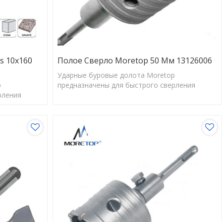
s 10x160
Полое Сверло Moretop 50 Мм 13126006
Ударные буровые долота Moretop
p
предназначены для быстрого сверления
рления
отверстий правильного размера для
для
обеспечения оптимальной работы анкеров.
 анкеров.