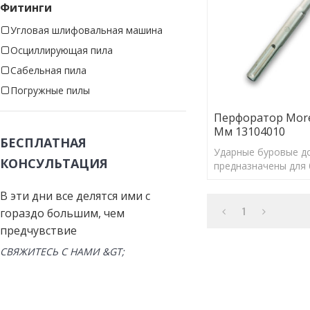
Фитинги
Угловая шлифовальная машина
Осциллирующая пила
Сабельная пила
Погружные пилы
Перфоратор More
Мм 13104010
БЕСПЛАТНАЯ
Ударные буровые д
КОНСУЛЬТАЦИЯ
предназначены для 
отверстий правильн
обеспечения оптим
В эти дни все делятся ими с
1
гораздо большим, чем
предчувствие
СВЯЖИТЕСЬ С НАМИ &GT;