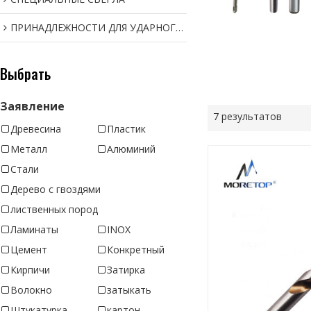
ПРИНАДЛЕЖНОСТИ ДЛЯ УДАРНОГО ИНСТРУМЕНТА
Выбрать
Заявление
7 результатов
Древесина
Пластик
Металл
Алюминий
Стали
Дерево с гвоздями
лиственных пород
Ламинаты
INOX
Цемент
Конкретный
Кирпичи
Затирка
Волокно
затыкать
Штукатурка
картон