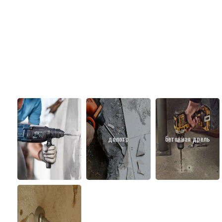
долото
бетонная дрель