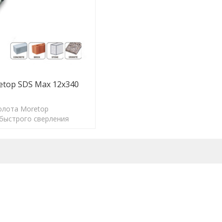
top SDS Max 12x340
олота Moretop
быстрого сверления
ого размера для
альной работы анкеров.