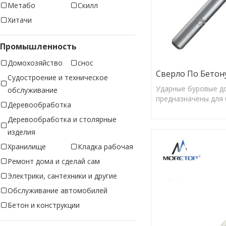
Метабо
Скилл
Хитачи
Промышленность
Домохозяйство
снос
Сверло По Бетон
Судостроение и техническое
Ударные буровые д
обслуживание
предназначены для 
Деревообработка
отверстий правильн
обеспечения оптим
Деревообработка и столярные
изделия
Хранилище
Кладка рабочая
Ремонт дома и сделай сам
Электрики, сантехники и другие
Обслуживание автомобилей
Бетон и конструкции