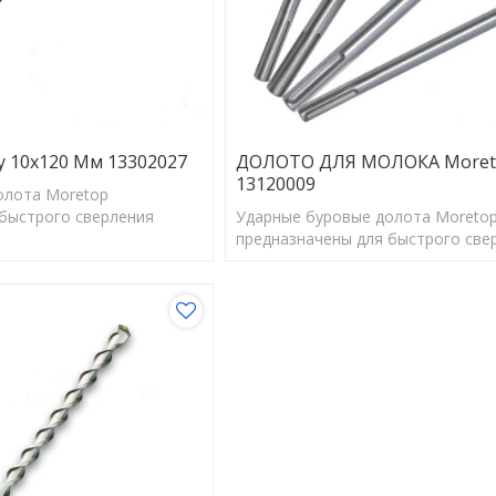
у 10x120 Мм 13302027
ДОЛОТО ДЛЯ МОЛОКА Moret
13120009
олота Moretop
быстрого сверления
Ударные буровые долота Moreto
ого размера для
предназначены для быстрого све
альной работы анкеров.
отверстий правильного размера 
обеспечения оптимальной работы