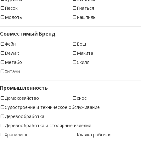
Песок
Гнаться
Молоть
Рашпиль
Совместимый Бренд
Фейн
Бош
Dewalt
Макита
Метабо
Скилл
Хитачи
Промышленность
Домохозяйство
снос
Судостроение и техническое обслуживание
Деревообработка
Деревообработка и столярные изделия
Хранилище
Кладка рабочая