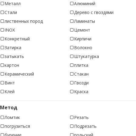
Металл
Алюминий
Стали
Дерево с гвоздями
лиственных пород
Ламинаты
INOX
Цемент
Конкретный
Кирпичи
Затирка
Волокно
затыкать
Штукатурка
картон
плитка
Керамический
Стакан
Винт
Гвозди
Клей
Краска
Метод
Ломтик
Резать
погрузиться
Подрезать
бурение
польский