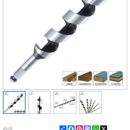
Share
Facebook
Pinterest
Mastodon
WhatsApp
X
доля