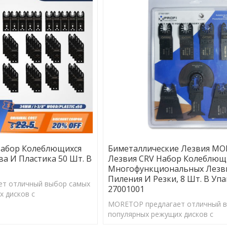
абор Колеблющихся
Биметаллические Лезвия MO
а И Пластика 50 Шт. В
Лезвия CRV Набор Колеблющ
Многофункциональных Лезв
Пиления И Резки, 8 Шт. В Уп
т отличный выбор самых
27001001
 дисков с
трументом.
MORETOP предлагает отличный 
популярных режущих дисков с
осциллирующим инструментом.