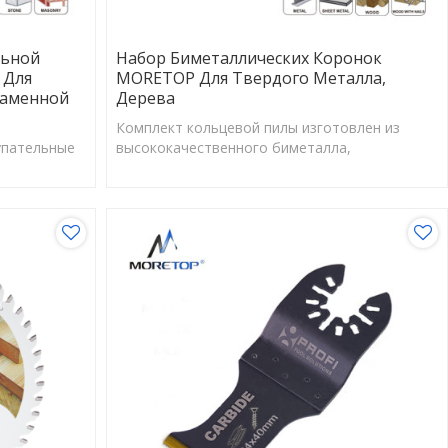
льной
Набор Биметаллических Коронок
 Для
MORETOP Для Твердого Металла,
Каменной
Дерева
Комплект кольцевой пилы изготовлен из
упательные
высококачественного биметалла,
устойчивого к износу и коррозии.
 вязкость,
по сносу.