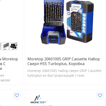
ы Moretop
Moretop 20601005 GRIP Cassette Набор
в С
Сверл HSS Turboplus, Коробка
и
moretop 20601005 Набор сверл GRIP Cassette
лее
turboplus из быстрорежущей стали
тавляя
ор.