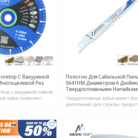
oretop С Вакуумной
Полотно Для Сабельной Пил
Многоцелевой Рез
S641HM Диаметром 6 Дюймо
Твердосплавными Напайкам
etop с вакуумной пайкой.
ой пайки позволяет
Твердосплавные зубья имеют бо
е куски алмазного песка
длительный срок службы, предос
клиентам более экономичный выб