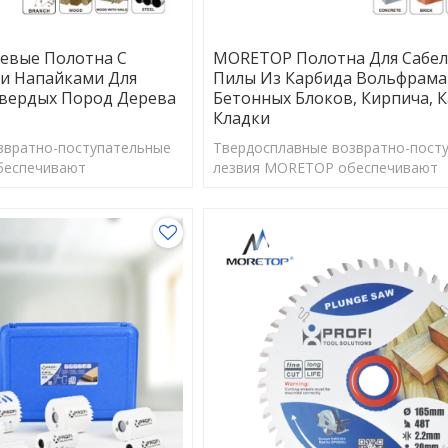
вые Полотна С
MORETOP Полотна Для Сабе
и Напайками Для
Пилы Из Карбида Вольфрама
Твердых Пород Дерева
Бетонных Блоков, Кирпича, 
Кладки
звратно-поступательные
Твердосплавные возвратно-пост
беспечивают
лезвия MORETOP обеспечивают
сть и ударную вязкость,
максимальную гибкость и ударную
желых работ по сносу.
необходимые для тяжелых работ 