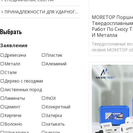
ПРИНАДЛЕЖНОСТИ ДЛЯ УДАРНОГО ИНСТРУМЕНТА
MORETOP Поршне
Твердосплавным
Работ По Сносу 
Выбрать
И Металла
Твердосплавные во
Заявление
лезвия MORETOP о
Древесина
Пластик
максимальную гибко
необходимые для тя
Металл
Алюминий
Стали
Дерево с гвоздями
лиственных пород
Ламинаты
INOX
Цемент
Конкретный
Кирпичи
Затирка
Волокно
затыкать
Штукатурка
картон