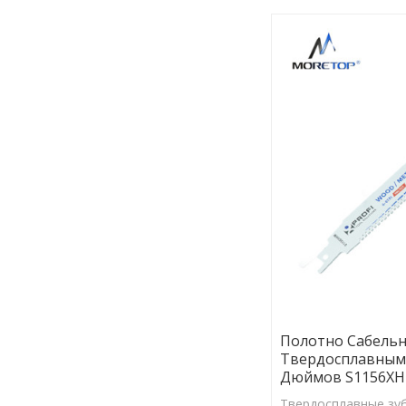
Полотно Сабельн
Твердосплавным
Дюймов S1156X
Твердосплавные зу