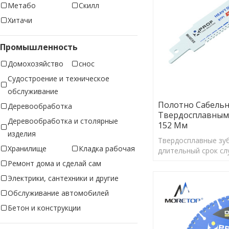
Метабо
Скилл
Хитачи
Промышленность
Домохозяйство
снос
Судостроение и техническое
обслуживание
Полотно Сабельн
Деревообработка
Твердосплавным
Деревообработка и столярные
152 Мм
изделия
Твердосплавные зу
Хранилище
Кладка рабочая
длительный срок сл
клиентам более эк
Ремонт дома и сделай сам
Электрики, сантехники и другие
Обслуживание автомобилей
Бетон и конструкции