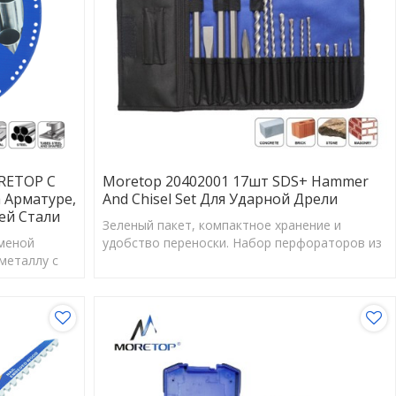
RETOP С
Moretop 20402001 17шт SDS+ Hammer
 Арматуре,
And Chisel Set Для Ударной Дрели
ей Стали
Зеленый пакет, компактное хранение и
аменой
удобство переноски. Набор перфораторов из
металлу с
17 шт. настоятельно рекомендуется для
сности.
бизнеса электронной коммерции.