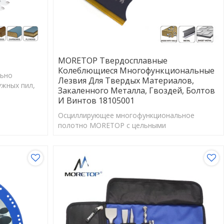
MORETOP Твердосплавные
Колеблющиеся Многофункциональные
льно
Лезвия Для Твердых Материалов,
ужных пил,
Закаленного Металла, Гвоздей, Болтов
afell.
И Винтов 18105001
Осциллирующее многофункциональное
полотно MORETOP с цельными
твердосплавными зубьями легко справляется
с самыми тяжелыми металлическими
работами.