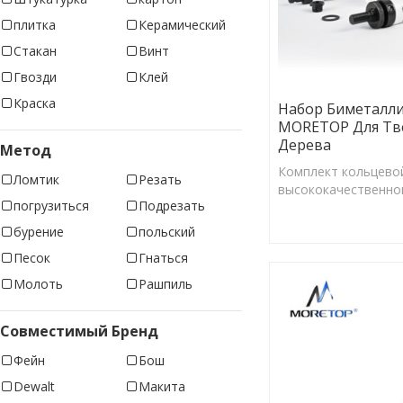
плитка
Керамический
Стакан
Винт
Гвозди
Клей
Краска
Набор Биметалли
MORETOP Для Тв
Дерева
Метод
Комплект кольцевой
Ломтик
Резать
высококачественно
погрузиться
Подрезать
устойчивого к износ
бурение
польский
Песок
Гнаться
Молоть
Рашпиль
Совместимый Бренд
Фейн
Бош
Dewalt
Макита