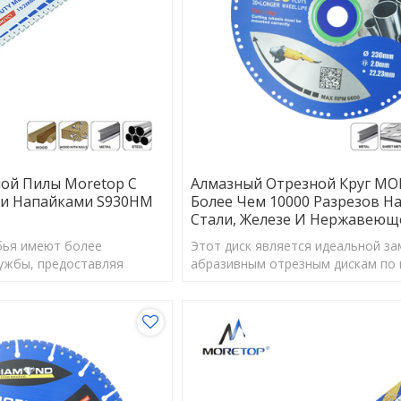
ой Пилы Moretop С
Алмазный Отрезной Круг MO
и Напайками S930HM
Более Чем 10000 Разрезов На
Стали, Железе И Нержавеющ
бья имеют более
Этот диск является идеальной з
ужбы, предоставляя
абразивным отрезным дискам по 
ономичный выбор.
точки зрения стоимости и безопа