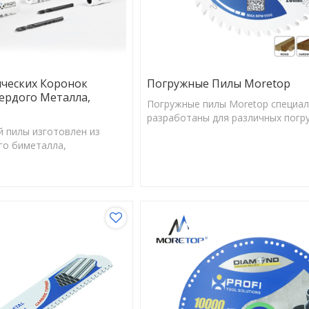
ческих Коронок
Погружные Пилы Moretop
ердого Металла,
Погружные пилы Moretop специа
разработаны для различных погр
 пилы изготовлен из
таких как Festool, Dewalt, Bosch, M
го биметалла,
у и коррозии.