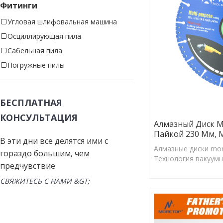
Фитинги
Угловая шлифовальная машина
Осциллирующая пила
Сабельная пила
Погружные пилы
БЕСПЛАТНАЯ
КОНСУЛЬТАЦИЯ
Алмазный Диск M
Пайкой 230 Мм, 
В эти дни все делятся ими с
Алмазные диски mor
гораздо большим, чем
Технология вакуумн
предчувствие
прикреплять больши
к режущей кромке.
СВЯЖИТЕСЬ С НАМИ &GT;