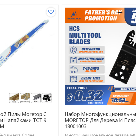
ой Пилы Moretop С
Набор Многофункциональны
и Напайками TCT 9
MORETOP Для Дерева И Плас
HM
18001003
бья имеют более
Многофункциональное лезвие M