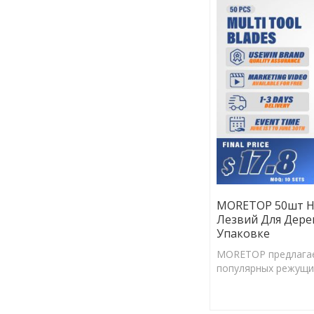
MORETOP 50шт Н
Лезвий Для Дерев
Упаковке
MORETOP предлагае
популярных режущих
осциллирующим инс