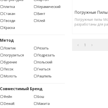
плитка
Керамический
Погружные Пилы
Стакан
Винт
Погружные пилы Mo
Гвозди
Клей
разработаны для ра
Краска
таких как Festool, De
Метод
1
Ломтик
Резать
погрузиться
Подрезать
бурение
польский
Песок
Гнаться
Молоть
Рашпиль
Совместимый Бренд
Фейн
Бош
Dewalt
Макита