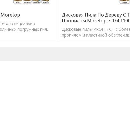
 Moretop
Дисковая Пила По Дереву С 
Пропилом Moretop 7-1/4 110
retop специально
зличных погружных пил,
Дисковые пилы PROFI TCT с боле
walt, Bosch, Mafell.
пропилом и пластиной обеспечи
высокую производительность и д
службы.