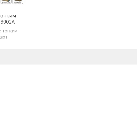
Тонким
03002A
е тонким
вают
олгий срок