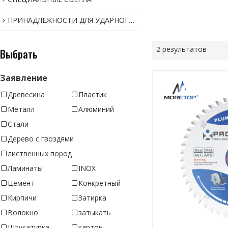
ПРИНАДЛЕЖНОСТИ ДЛЯ УДАРНОГО ИНСТРУМЕНТА
2 результатов
Выбрать
Заявление
Древесина
Пластик
Металл
Алюминий
Стали
Дерево с гвоздями
лиственных пород
Ламинаты
INOX
Цемент
Конкретный
Кирпичи
Затирка
Волокно
затыкать
Штукатурка
картон