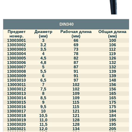
DIN340
Предмет
Диаметр
Рабочая длина
Общая длина
номер.
(мм)
(мм)
(мм)
13003001
3
66
100
13003002
3.2
69
106
13003003
3,5
73
112
13003004
4
78
119
13003005
4,5
82
126
13003006
4,8
87
132
13003007
5
87
132
13003008
5,5
91
139
13003009
6
91
139
13003010
6,5
97
148
13003011
7
102
156
13003012
7,5
102
156
13003013
8
109
165
13003014
8,5
109
165
13003015
9
115
175
13003016
9,5
115
175
13003017
10
121
184
13003018
10,5
121
184
13003019
11,0
128
195
13003020
11,5
128
195
13003021
12,0
134
205