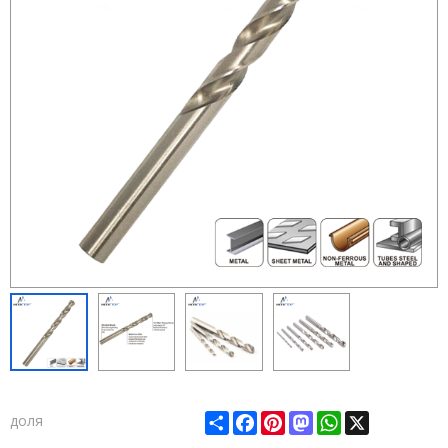
Share
Facebook
Pinterest
Mastodon
WhatsApp
X
доля