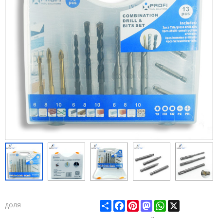
Share
Facebook
Pinterest
Mastodon
WhatsApp
X
доля