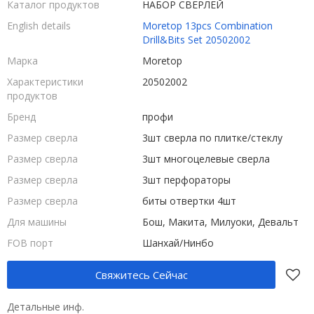
Каталог продуктов
НАБОР СВЕРЛЕЙ
English details
Moretop 13pcs Combination
Drill&Bits Set 20502002
Марка
Moretop
Характеристики
20502002
продуктов
Бренд
профи
Размер сверла
3шт сверла по плитке/стеклу
Размер сверла
3шт многоцелевые сверла
Размер сверла
3шт перфораторы
Размер сверла
биты отвертки 4шт
Для машины
Бош, Макита, Милуоки, Девальт
FOB порт
Шанхай/Нинбо
Свяжитесь Сейчас
Детальные инф.