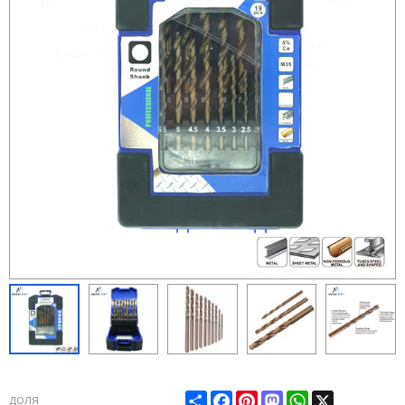
Share
Facebook
Pinterest
Mastodon
WhatsApp
X
доля