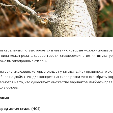
ть сабельных пил заключается в лезвиях, которые можно использо
пила может резать дерево, гвозди, стекловолокно, ветки, штукату
 даже высокопрочные сплавы.
актеристик лезвия, которые следует учитывать. Как правило, это вк
убьев на дюйм (TPI). Для конкретных типов резки можно выбрать фо
Несмотря на то, что существует множество вариантов, выбрать пра
щие основы.
звия
еродистая сталь (HCS)