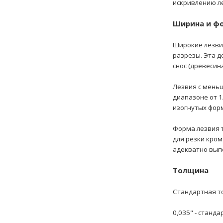
искривлению л
Ширина и ф
Широкие лезви
разрезы. Эта д
снос (древесин
Лезвия с мень
диапазоне от 1
изогнутых форм
Форма лезвия 
для резки кро
адекватно вып
Толщина
Стандартная т
0,035" - станд