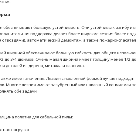
езвия.
орма
я обеспечивают большую устойчивость. Они устойчивы к изгибу и 
ополнительная поддержка делает более широкие лезвия более подх
а с гвоздями), автоматический демонтаж, а также пожарно-спасател
шей шириной обеспечивают большую гибкость для общего использов
/2 до 3/4 дюймов. Очень малая ширина имеет толщину менее 1/2 д
 и деталей из дерева, металла и пластика.
также имеет значение. Лезвия с наклонной формой лучше подходят
мок. Многие лезвия имеют зазубренный или наклонный кончик или 
олнять обе задачи.
олщина полотна для сабельной пилы:
артная нагрузка