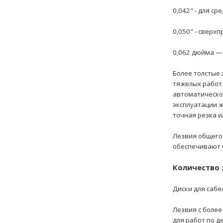
0,042" - для с
0,050" - сверх
0,062 дюйма —
Более толстые 
тяжелых работ.
автоматическог
эксплуатации ж
точная резка и
Лезвия общего
обеспечивают б
Количество 
Диски для сабе
Лезвия с более
для работ по де