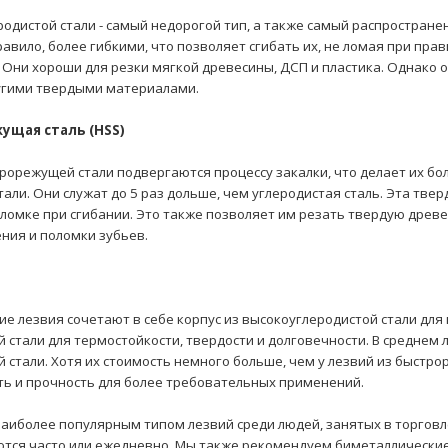
родистой стали - самый недорогой тип, а также самый распростран
правило, более гибкими, что позволяет сгибать их, не ломая при п
Они хороши для резки мягкой древесины, ДСП и пластика. Однако о
угими твердыми материалами.
жущая сталь (HSS)
рорежущей стали подвергаются процессу закалки, что делает их бо
тали. Они служат до 5 раз дольше, чем углеродистая сталь. Эта тве
ломке при сгибании. Это также позволяет им резать твердую древ
ения и поломки зубьев.
е лезвия сочетают в себе корпус из высокоуглеродистой стали для г
стали для термостойкости, твердости и долговечности. В среднем л
й стали. Хотя их стоимость немного больше, чем у лезвий из быстр
ть и прочность для более требовательных применений.
наиболее популярным типом лезвий среди людей, занятых в торговл
ются часто или ежедневно. Мы также рекомендуем биметаллические