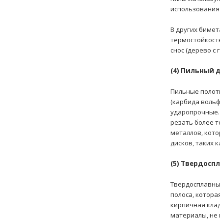
использования 
В других бимет
термостойкость
снос (дерево с
(4) Пильный 
Пильные полот
(карбида вольф
ударопрочные. 
резать более т
металлов, кот
дисков, таких 
(5) Твердосп
Твердосплавные
полоса, котора
кирпичная клад
материалы, не