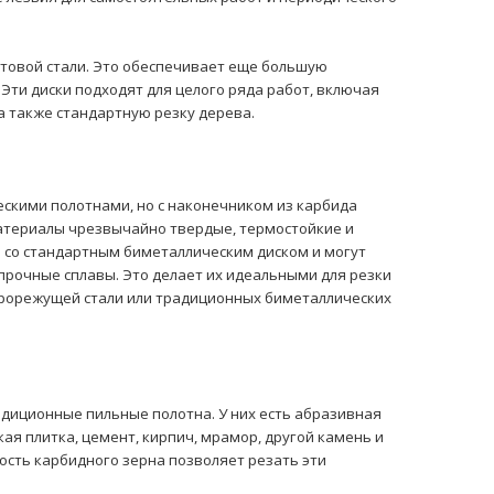
ьтовой стали. Это обеспечивает еще большую
 Эти диски подходят для целого ряда работ, включая
 а также стандартную резку дерева.
скими полотнами, но с наконечником из карбида
материалы чрезвычайно твердые, термостойкие и
 со стандартным биметаллическим диском и могут
прочные сплавы. Это делает их идеальными для резки
строрежущей стали или традиционных биметаллических
адиционные пильные полотна. У них есть абразивная
кая плитка, цемент, кирпич, мрамор, другой камень и
дость карбидного зерна позволяет резать эти