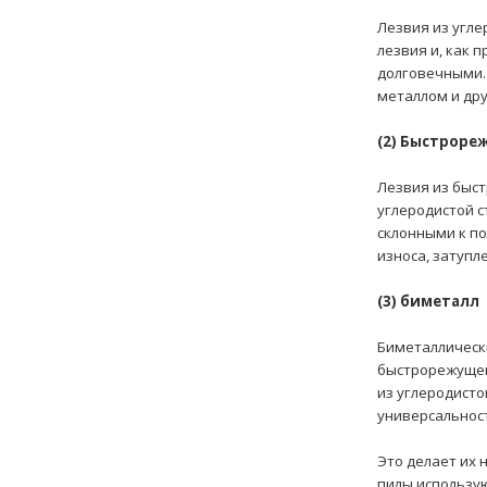
Лезвия из угле
лезвия и, как 
долговечными. 
металлом и др
(2) Быстроре
Лезвия из быст
углеродистой с
склонными к по
износа, затупл
(3) биметалл
Биметаллически
быстрорежущей 
из углеродисто
универсальнос
Это делает их 
пилы использу