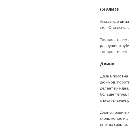
(6) Алмаз
Алмазные диски
пил. Они испол
Твердость алма
разрушено зубч
твердости алма
Длина
Длина полотна 
дюймов. Коротк
делает их идеа
больше тепла, 
спасательные р
Длина лезвия, 
скольжение и з
иногда сильно.