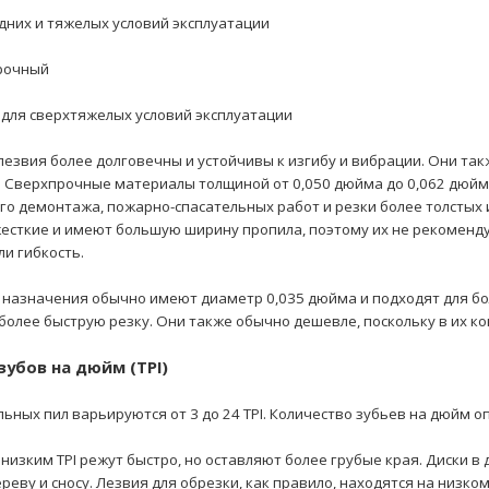
редних и тяжелых условий эксплуатации
прочный
 для сверхтяжелых условий эксплуатации
лезвия более долговечны и устойчивы к изгибу и вибрации. Они та
 Сверхпрочные материалы толщиной от 0,050 дюйма до 0,062 дюйма
о демонтажа, пожарно-спасательных работ и резки более толстых 
есткие и имеют большую ширину пропила, поэтому их не рекомендуе
ли гибкость.
 назначения обычно имеют диаметр 0,035 дюйма и подходят для бо
олее быструю резку. Они также обычно дешевле, поскольку в их к
зубов на дюйм (TPI)
льных пил варьируются от 3 до 24 TPI. Количество зубьев на дюйм о
 низким TPI режут быстро, но оставляют более грубые края. Диски в 
реву и сносу. Лезвия для обрезки, как правило, находятся на низком