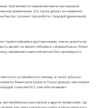
енный. Они являются самым мягким из материалов
равильном применении. Это также делает их наименее
ни быстро тускнеют при работе с твердой древесиной,
лее термостойкими и долговечными, чем их аналоги из
рдость делает их менее гибкими и, следовательно, более
есину, алюминий и цветной металл без чрезмерного
ибкости и устойчивости к излому, а также зубья из
езвия из биметалла служат в 10 раз дольше, чем лезвия
орежущей стали или HCS, они обеспечивают
е, автомобильных мастерских и других профессиях, где
 лезвия для самостоятельных работ и периодического