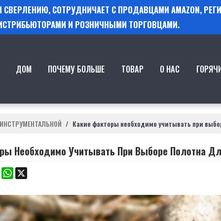
 И СВЕРЛЕНИЮ, СОТРУДНИЧАЕТ С ПРОДАВЦАМИ AMAZON, РЕ
ИСТРИБЬЮТОРАМИ И РОЗНИЧНЫМИ ТОРГОВЦАМИ.
ДОМ
ПОЧЕМУ БОЛЬШЕ
ТОВАР
О НАС
ГОРЯЧ
 ИНСТРУМЕНТАЛЬНОЙ
/
Какие факторы необходимо учитывать при выбо
ры Необходимо Учитывать При Выборе Полотна Д
k
erest
Mastodon
WhatsApp
X