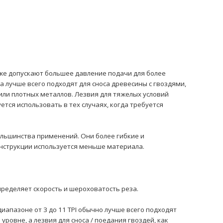
кже допускают большее давление подачи для более
 лучше всего подходят для сноса древесины с гвоздями,
или плотных металлов. Лезвия для тяжелых условий
тся использовать в тех случаях, когда требуется
льшинства применений. Они более гибкие и
онструкции используется меньше материала.
пределяет скорость и шероховатость реза.
диапазоне от 3 до 11 TPI обычно лучше всего подходят
 уровне, а лезвия для сноса / поедания гвоздей, как