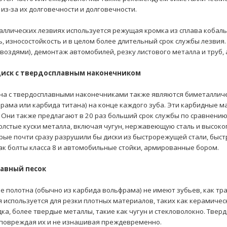
из-за их долговечности и долговечности.
аллических лезвиях используется режущая кромка из сплава кобал
, износостойкость и в целом более длительный срок службы лезвия.
 гвоздями), демонтаж автомобилей, резку листового металла и труб,
диск с твердосплавным наконечником
на с твердосплавными наконечниками также являются биметалличе
рама или карбида титана) на конце каждого зуба. Эти карбидные 
Они также предлагают в 20 раз больший срок службы по сравнению
олстые куски металла, включая чугун, нержавеющую сталь и высоко
орые почти сразу разрушили бы диски из быстрорежущей стали, бы
как болты класса 8 и автомобильные стойки, армированные бором.
лавный песок
 полотна (обычно из карбида вольфрама) не имеют зубьев, как тр
я используется для резки плотных материалов, таких как керамичес
ка, более твердые металлы, такие как чугун и стекловолокно. Твер
 повреждая их и не изнашивая преждевременно.