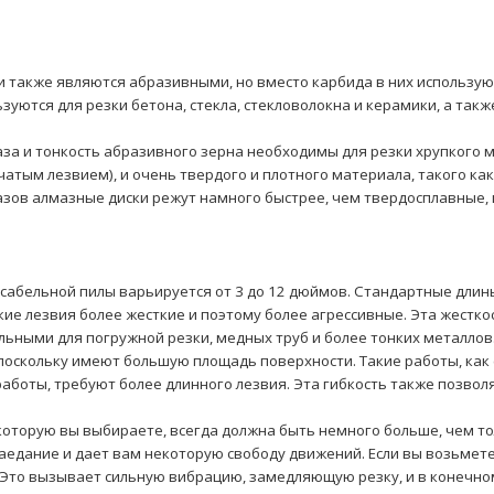
 также являются абразивными, но вместо карбида в них использую
ьзуются для резки бетона, стекла, стекловолокна и керамики, а так
за и тонкость абразивного зерна необходимы для резки хрупкого м
атым лезвием), и очень твердого и плотного материала, такого как
зов алмазные диски режут намного быстрее, чем твердосплавные, и
сабельной пилы варьируется от 3 до 12 дюймов. Стандартные длины: 
ие лезвия более жесткие и поэтому более агрессивные. Эта жестко
льными для погружной резки, медных труб и более тонких металлов.
поскольку имеют большую площадь поверхности. Такие работы, как 
аботы, требуют более длинного лезвия. Эта гибкость также позволя
которую вы выбираете, всегда должна быть немного больше, чем т
аедание и дает вам некоторую свободу движений. Если вы возьмете
 Это вызывает сильную вибрацию, замедляющую резку, и в конечно