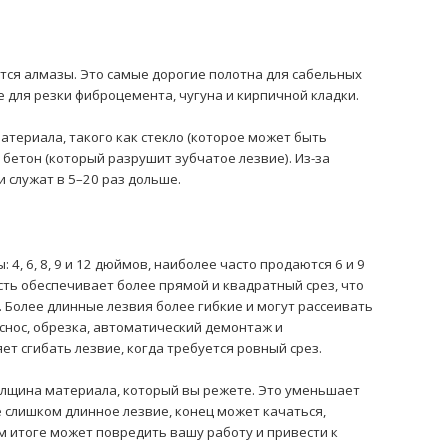
тся алмазы. Это самые дорогие полотна для сабельных
же для резки фиброцемента, чугуна и кирпичной кладки.
атериала, такого как стекло (которое может быть
 бетон (который разрушит зубчатое лезвие). Из-за
 служат в 5–20 раз дольше.
4, 6, 8, 9 и 12 дюймов, наиболее часто продаются 6 и 9
сть обеспечивает более прямой и квадратный срез, что
 Более длинные лезвия более гибкие и могут рассеивать
снос, обрезка, автоматический демонтаж и
ет сгибать лезвие, когда требуется ровный срез.
олщина материала, который вы режете. Это уменьшает
 слишком длинное лезвие, конец может качаться,
м итоге может повредить вашу работу и привести к