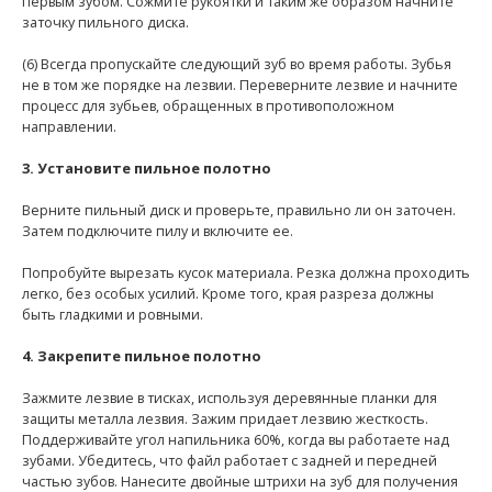
первым зубом. Сожмите рукоятки и таким же образом начните
заточку пильного диска.
(6) Всегда пропускайте следующий зуб во время работы. Зубья
не в том же порядке на лезвии. Переверните лезвие и начните
процесс для зубьев, обращенных в противоположном
направлении.
3. Установите пильное полотно
Верните пильный диск и проверьте, правильно ли он заточен.
Затем подключите пилу и включите ее.
Попробуйте вырезать кусок материала. Резка должна проходить
легко, без особых усилий. Кроме того, края разреза должны
быть гладкими и ровными.
4. Закрепите пильное полотно
Зажмите лезвие в тисках, используя деревянные планки для
защиты металла лезвия. Зажим придает лезвию жесткость.
Поддерживайте угол напильника 60%, когда вы работаете над
зубами. Убедитесь, что файл работает с задней и передней
частью зубов. Нанесите двойные штрихи на зуб для получения