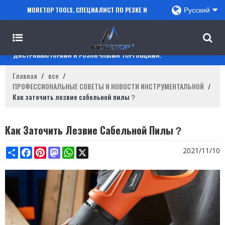
MORETOP TOOLS, СПЕЦИАЛИСТ ПО РЕЗКЕ И
Русский
СВЕРЛЕНИЮ, СОТРУДНИЧАЕТ С ПРОДАВЦАМИ
AMAZON, РЕГИОНАЛЬНЫМИ ОПТОВИКАМИ,
ДИСТРИБЬЮТОРАМИ И РОЗНИЧНЫМИ ТОРГОВЦАМИ.
Главная
/
все
/
ПРОФЕССИОНАЛЬНЫЕ СОВЕТЫ И НОВОСТИ ИНСТРУМЕНТАЛЬНОЙ
/
Как заточить лезвие сабельной пилы？
Как Заточить Лезвие Сабельной Пилы？
Share
Facebook
Pinterest
Mastodon
WhatsApp
X
2021/11/10