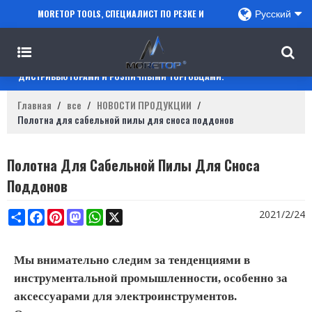
MORETOP TOOLS, СПЕЦИАЛИСТ ПО РЕЗКЕ И
Русский
СВЕРЛЕНИЮ, СОТРУДНИЧАЕТ С ПРОДАВЦАМИ
AMAZON, РЕГИОНАЛЬНЫМИ ОПТОВИКАМИ,
ДИСТРИБЬЮТОРАМИ И РОЗНИЧНЫМИ ТОРГОВЦАМИ.
Главная
/
все
/
НОВОСТИ ПРОДУКЦИИ
/
Полотна для сабельной пилы для сноса поддонов
Полотна Для Сабельной Пилы Для Сноса
Поддонов
Share
Facebook
Pinterest
Mastodon
WhatsApp
X
2021/2/24
Мы внимательно следим за тенденциями в
инструментальной промышленности, особенно за
аксессуарами для электроинструментов.