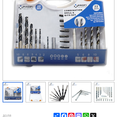
Share
Facebook
Pinterest
Mastodon
WhatsApp
X
доля