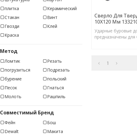
плитка
Керамический
Сверло Для Твер
Стакан
Винт
10X120 Мм 13321
Гвозди
Клей
Ударные буровые д
Краска
предназначены для 
отверстий правильн
обеспечения оптим
Метод
Ломтик
Резать
1
погрузиться
Подрезать
бурение
польский
Песок
Гнаться
Молоть
Рашпиль
Совместимый Бренд
Фейн
Бош
Dewalt
Макита