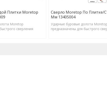
дой Плитки Moretop
Сверло Moretop По Плитке/с
009
Мм 13405004
олота Moretop
Ударные буровые долота Moreto
быстрого сверления
предназначены для быстрого све
ого размера для
отверстий правильного размера 
альной работы анкеров.
обеспечения оптимальной работы