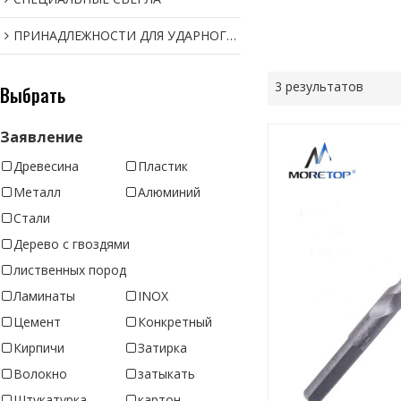
ПРИНАДЛЕЖНОСТИ ДЛЯ УДАРНОГО ИНСТРУМЕНТА
3 результатов
Выбрать
Заявление
Древесина
Пластик
Металл
Алюминий
Стали
Дерево с гвоздями
лиственных пород
Ламинаты
INOX
Цемент
Конкретный
Кирпичи
Затирка
Волокно
затыкать
Штукатурка
картон