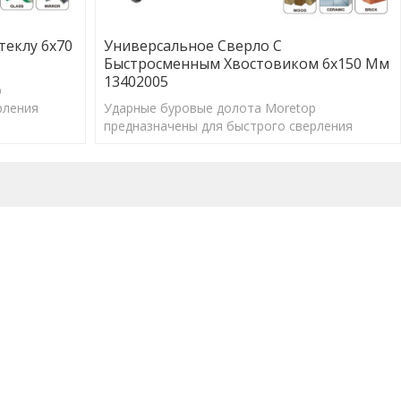
теклу 6x70
Универсальное Сверло С
Быстросменным Хвостовиком 6x150 Мм
13402005
p
рления
Ударные буровые долота Moretop
для
предназначены для быстрого сверления
 анкеров.
отверстий правильного размера для
обеспечения оптимальной работы анкеров.