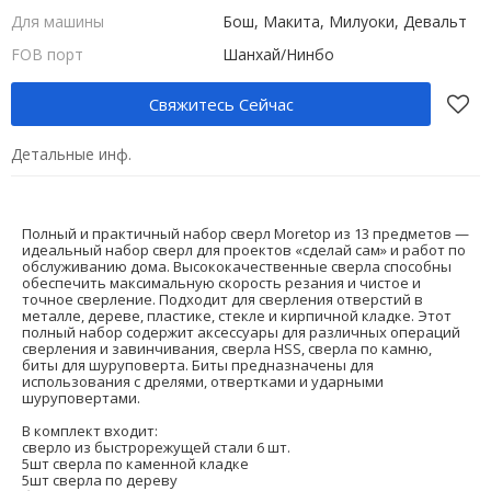
Для машины
Бош, Макита, Милуоки, Девальт
FOB порт
Шанхай/Нинбо
Свяжитесь Сейчас
Детальные инф.
Полный и практичный набор сверл Moretop из 13 предметов —
идеальный набор сверл для проектов «сделай сам» и работ по
обслуживанию дома. Высококачественные сверла способны
обеспечить максимальную скорость резания и чистое и
точное сверление. Подходит для сверления отверстий в
металле, дереве, пластике, стекле и кирпичной кладке. Этот
полный набор содержит аксессуары для различных операций
сверления и завинчивания, сверла HSS, сверла по камню,
биты для шуруповерта. Биты предназначены для
использования с дрелями, отвертками и ударными
шуруповертами.
В комплект входит:
сверло из быстрорежущей стали 6 шт.
5шт сверла по каменной кладке
5шт сверла по дереву