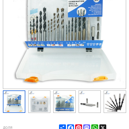
Share
Facebook
Pinterest
Mastodon
WhatsApp
X
доля