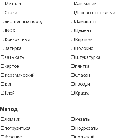
Металл
Алюминий
Стали
Дерево с гвоздями
лиственных пород
Ламинаты
INOX
Цемент
Конкретный
Кирпичи
Затирка
Волокно
затыкать
Штукатурка
картон
плитка
Керамический
Стакан
Винт
Гвозди
Клей
Краска
Метод
Ломтик
Резать
погрузиться
Подрезать
бурение
польский