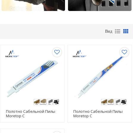
Вид
Полотно Сабельной Пилы
Полотно Сабельной Пилы
Moretop С
Moretop С
Твердосплавными
Твердосплавными
Напайками S930HM 152 Мм
Напайками TCT 9 Дюймов
S1156XHM