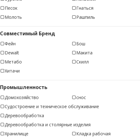
Песок
Гнаться
Молоть
Рашпиль
Совместимый Бренд
Фейн
Бош
Dewalt
Макита
Метабо
Скилл
Хитачи
Промышленность
Домохозяйство
снос
Судостроение и техническое обслуживание
Деревообработка
Деревообработка и столярные изделия
Хранилище
Кладка рабочая