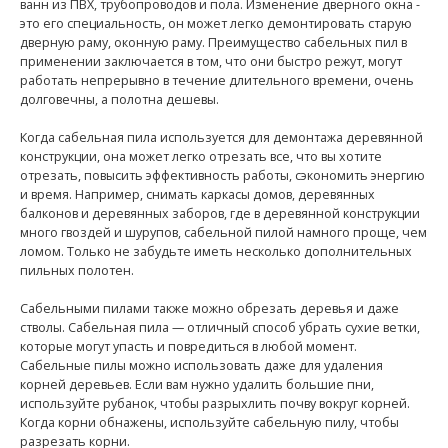
ванн из ПВХ, трубопроводов и пола. Изменение дверного окна -
это его специальность, он может легко демонтировать старую
дверную раму, оконную раму. Преимущество сабельных пил в
применении заключается в том, что они быстро режут, могут
работать непрерывно в течение длительного времени, очень
долговечны, а полотна дешевы.
Когда сабельная пила используется для демонтажа деревянной
конструкции, она может легко отрезать все, что вы хотите
отрезать, повысить эффективность работы, сэкономить энергию
и время. Например, снимать каркасы домов, деревянных
балконов и деревянных заборов, где в деревянной конструкции
много гвоздей и шурупов, сабельной пилой намного проще, чем
ломом. Только не забудьте иметь несколько дополнительных
пильных полотен.
Сабельными пилами также можно обрезать деревья и даже
стволы. Сабельная пила — отличный способ убрать сухие ветки,
которые могут упасть и повредиться в любой момент.
Сабельные пилы можно использовать даже для удаления
корней деревьев. Если вам нужно удалить большие пни,
используйте рубанок, чтобы разрыхлить почву вокруг корней.
Когда корни обнажены, используйте сабельную пилу, чтобы
разрезать корни.