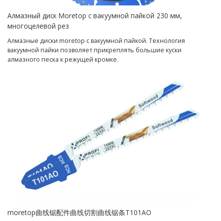
Алмазный диск Moretop с вакуумной пайкой 230 мм,
многоцелевой рез
Алмазные диски moretop с вакуумной пайкой. Технология
вакуумной пайки позволяет прикреплять большие куски
алмазного песка к режущей кромке.
moretop曲线锯配件曲线切割曲线锯条T101AO