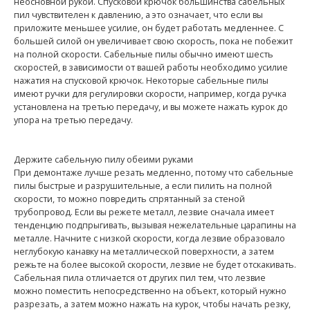
неосновной рукой. Спусковой крючок большинства сабельных
пил чувствителен к давлению, а это означает, что если вы
приложите меньшее усилие, он будет работать медленнее. С
большей силой он увеличивает свою скорость, пока не побежит
на полной скорости. Сабельные пилы обычно имеют шесть
скоростей, в зависимости от вашей работы необходимо усилие
нажатия на спусковой крючок. Некоторые сабельные пилы
имеют ручки для регулировки скорости, например, когда ручка
установлена на третью передачу, и вы можете нажать курок до
упора на третью передачу.
Держите сабельную пилу обеими руками
При демонтаже лучше резать медленно, потому что сабельные
пилы быстрые и разрушительные, а если пилить на полной
скорости, то можно повредить спрятанный за стеной
трубопровод. Если вы режете металл, лезвие сначала имеет
тенденцию подпрыгивать, вызывая нежелательные царапины на
металле. Начните с низкой скорости, когда лезвие образовало
неглубокую канавку на металлической поверхности, а затем
режьте на более высокой скорости, лезвие не будет отскакивать.
Сабельная пила отличается от других пил тем, что лезвие
можно поместить непосредственно на объект, который нужно
разрезать, а затем можно нажать на курок, чтобы начать резку,