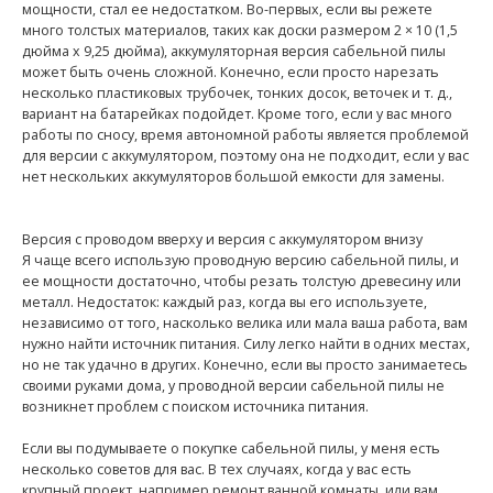
мощности, стал ее недостатком. Во-первых, если вы режете
много толстых материалов, таких как доски размером 2 × 10 (1,5
дюйма x 9,25 дюйма), аккумуляторная версия сабельной пилы
может быть очень сложной. Конечно, если просто нарезать
несколько пластиковых трубочек, тонких досок, веточек и т. д.,
вариант на батарейках подойдет. Кроме того, если у вас много
работы по сносу, время автономной работы является проблемой
для версии с аккумулятором, поэтому она не подходит, если у вас
нет нескольких аккумуляторов большой емкости для замены.
Версия с проводом вверху и версия с аккумулятором внизу
Я чаще всего использую проводную версию сабельной пилы, и
ее мощности достаточно, чтобы резать толстую древесину или
металл. Недостаток: каждый раз, когда вы его используете,
независимо от того, насколько велика или мала ваша работа, вам
нужно найти источник питания. Силу легко найти в одних местах,
но не так удачно в других. Конечно, если вы просто занимаетесь
своими руками дома, у проводной версии сабельной пилы не
возникнет проблем с поиском источника питания.
Если вы подумываете о покупке сабельной пилы, у меня есть
несколько советов для вас. В тех случаях, когда у вас есть
крупный проект, например ремонт ванной комнаты, или вам