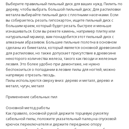
Выберите правильный пильный диск для ваших нужд. Пилить по
дереву, чтобы выбрать большой пильный диск; Для распиловки
металла выбирайте пильный диск с плотными насечками. Если
вы собираетесь резать гипсокартон, ищите пильный диск с
большим краем, который будет резать быстрее и меньше
изнашиваться. Если вы режете камень, например плитку или
натуральный мрамор, вам понадобится этот пильный диск с
алмазным абразивом. Большие пильные полотна в основном
сделаны из биметалла, который является основной древесиной
для распиловки, но также допускает присутствие в древесине
некоторого количества железа, такого как гвозди и железные
лезвия. Это более удобно при демонтаже, не нужно
беспокоиться о попадании в лезвие пилы для ногтей, можно
напрямую отрезать гвоздь.
Пилы используются сверху вниз: дерево и металл, дерево и
металл, чугун, металл
Применение сабельных пил
Основной метод работы
Как правило, основной рукой держите торцевую рукоятку
сабельной пилы, положите указательный палец на спусковой
крючок переключателя и держите переднюю опору