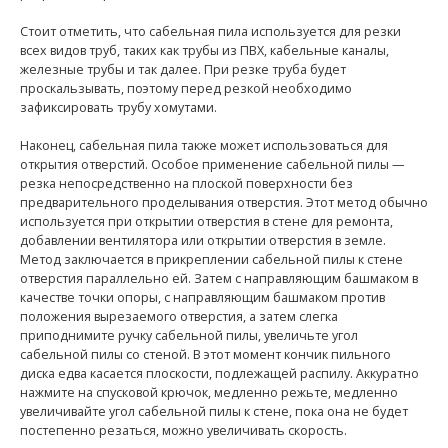
Стоит отметить, что сабельная пила используется для резки
всех видов труб, таких как трубы из ПВХ, кабельные каналы,
железные трубы и так далее. При резке труба будет
проскальзывать, поэтому перед резкой необходимо
зафиксировать трубу хомутами.
Наконец, сабельная пила также может использоваться для
открытия отверстий. Особое применение сабельной пилы —
резка непосредственно на плоской поверхности без
предварительного проделывания отверстия. Этот метод обычно
используется при открытии отверстия в стене для ремонта,
добавлении вентилятора или открытии отверстия в земле.
Метод заключается в прикреплении сабельной пилы к стене
отверстия параллельно ей. Затем с направляющим башмаком в
качестве точки опоры, с направляющим башмаком против
положения вырезаемого отверстия, а затем слегка
приподнимите ручку сабельной пилы, увеличьте угол
сабельной пилы со стеной. В этот момент кончик пильного
диска едва касается плоскости, подлежащей распилу. Аккуратно
нажмите на спусковой крючок, медленно режьте, медленно
увеличивайте угол сабельной пилы к стене, пока она не будет
постепенно резаться, можно увеличивать скорость.