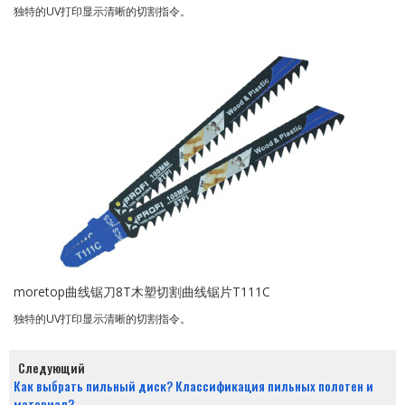
独特的UV打印显示清晰的切割指令。
moretop曲线锯刀8T木塑切割曲线锯片T111C
独特的UV打印显示清晰的切割指令。
Следующий
Как выбрать пильный диск? Классификация пильных полотен и
материал?