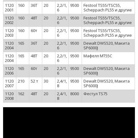
1120
160
36Т
20
2,2/1,
9500
Festool TS55/TSC55,
2001
6
Scheppach PL55 и другие
1120
160
48Т
20
2,2/1,
9500
Festool TS55/TSC55,
2002
6
Scheppach PL55 и другие
1120
160
60т
20
2,2/1,
9500
Festool TS55/TSC55,
2003
6
Scheppach PL55 и другие
1120
165
36Т
20
2,2/1,
9500
Dewalt DWS520, Макита
2004
6
SP6000J
1120
165
48Т
20
2,2/1,
9500
Мафелл MT55C
2004
6
1120
165
60т
20
2,2/1,
9500
Dewalt DWS520, Макита
2006
6
SP6000J
1120
210
52 т
30
2,4/1,
9500
Dewalt DWS520, Макита
2007
8
SP6000J
1120
162
48Т
20
2,4/1,
8000
Фестул TS75
2008
8