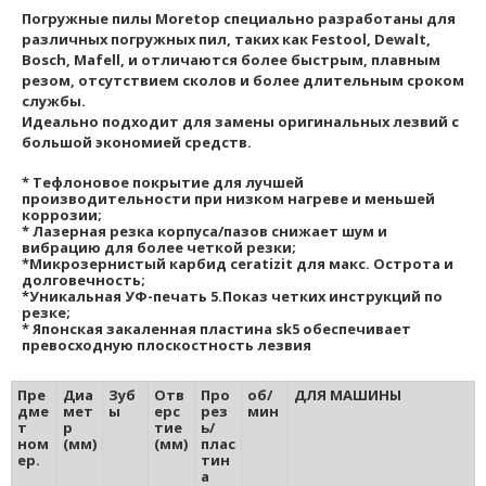
Погружные пилы Moretop специально разработаны для
различных погружных пил, таких как Festool, Dewalt,
Bosch, Mafell, и отличаются более быстрым, плавным
резом, отсутствием сколов и более длительным сроком
службы.
Идеально подходит для замены оригинальных лезвий с
большой экономией средств.
* Тефлоновое покрытие для лучшей
производительности при низком нагреве и меньшей
коррозии;
* Лазерная резка корпуса/пазов снижает шум и
вибрацию для более четкой резки;
*Микрозернистый карбид ceratizit для макс. Острота и
долговечность;
*Уникальная УФ-печать 5.Показ четких инструкций по
резке;
* Японская закаленная пластина sk5 обеспечивает
превосходную плоскостность лезвия
Пре
Диа
Зуб
Отв
Про
об/
ДЛЯ МАШИНЫ
дме
мет
ы
ерс
рез
мин
т
р
тие
ь/
ном
(мм)
(мм)
плас
ер.
тин
а