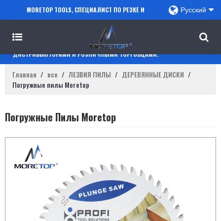
MORETOP TOOLS, СПЕЦИАЛИСТ ПО РЕЗКЕ И
Русский
СВЕРЛЕНИЮ, СОТРУДНИЧАЕТ С ПРОДАВЦАМИ
AMAZON, РЕГИОНАЛЬНЫМИ ОПТОВИКАМИ,
ДИСТРИБЬЮТОРАМИ И РОЗНИЧНЫМИ ТОРГОВЦАМИ.
Главная
/
все
/
ЛЕЗВИЯ ПИЛЫ
/
ДЕРЕВЯННЫЕ ДИСКИ
/
Погружные пилы Moretop
Погружные Пилы Moretop