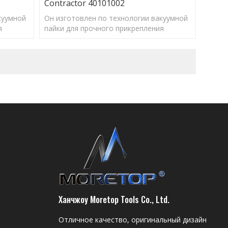
Contractor 40101002
куумной
Он изготовлен по технологии вакуумной
я
пайки для прочного прикрепления
алмазных частиц, быстрой резки/
службы.
сверления и длительного срока службы.
Ханчжоу Moretop Tools Co., Ltd.
Отличное качество, оригинальный дизайн