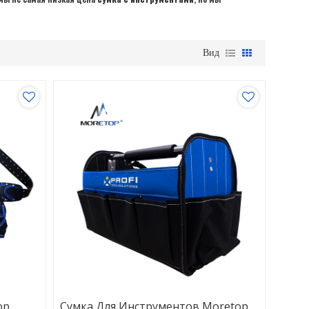
Вид
op
Сумка Для Инструментов Moretop