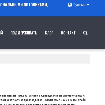
ГИОНАЛЬНЫМИ ОПТОВИКАМИ,
Русский
ИЙ
ПОДДЕРЖИВАТЬ
БЛОГ
КОНТАКТ
ументами
, мы предоставляем индивидуальные оптовые
сумка с
тами
контрактное производство. Свяжитесь с нами сейчас, чтобы
мы не самая низкая цена
сумка с инструментами
, но мы