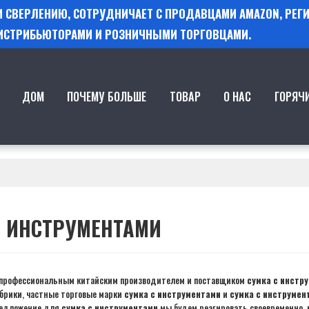
 И СВЕРЛЕНИЮ, СОТРУДНИЧАЕТ С ПРОДАВЦАМИ AMAZON, РЕ
ИСТРИБЬЮТОРАМИ И РОЗНИЧНЫМИ ТОРГОВЦАМИ.
ДОМ
ПОЧЕМУ БОЛЬШЕ
ТОВАР
О НАС
ГОРЯЧ
С ИНСТРУМЕНТАМИ
профессиональным китайским производителем и поставщиком
сумка с инстр
брики, частные торговые марки
сумка с инструментами
и
сумка с инструмен
редложение для
сумка с инструментами
мы будем реагировать своевременно, 