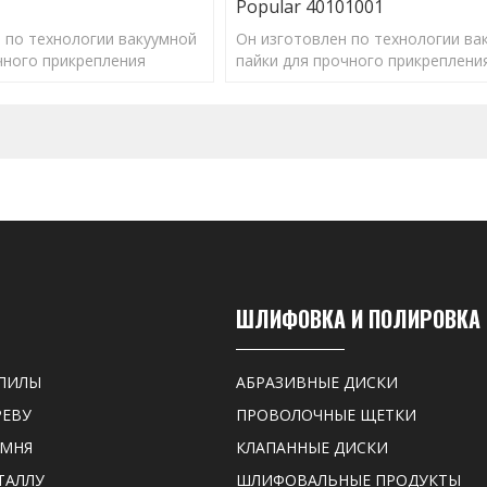
Popular 40101001
 по технологии вакуумной
Он изготовлен по технологии ва
чного прикрепления
пайки для прочного прикреплени
иц, быстрой резки/
алмазных частиц, быстрой резки/
лительного срока службы.
сверления и длительного срока 
ШЛИФОВКА И ПОЛИРОВКА
ПИЛЫ
АБРАЗИВНЫЕ ДИСКИ
РЕВУ
ПРОВОЛОЧНЫЕ ЩЕТКИ
АМНЯ
КЛАПАННЫЕ ДИСКИ
ТАЛЛУ
ШЛИФОВАЛЬНЫЕ ПРОДУКТЫ