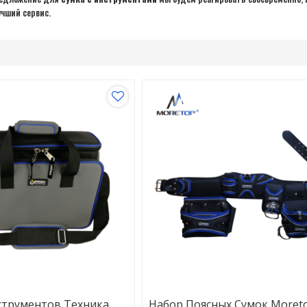
чший сервис.
струментов Техника
Набор Поясных Сумок Moret