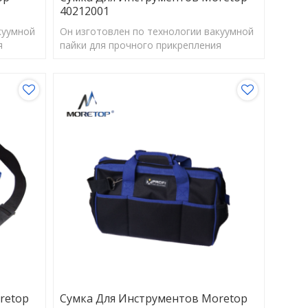
40212001
куумной
Он изготовлен по технологии вакуумной
я
пайки для прочного прикрепления
алмазных частиц, быстрой резки/
службы.
сверления и длительного срока службы.
retop
Сумка Для Инструментов Moretop