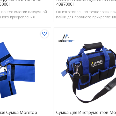
60001
40870001
 по технологии вакуумной
Он изготовлен по технологии ва
чного прикрепления
пайки для прочного прикреплени
иц, быстрой резки/
алмазных частиц, быстрой резки/
лительного срока службы.
сверления и длительного срока 
ая Сумка Moretop
Сумка Для Инструментов Mo