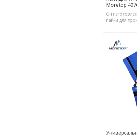
Moretop 407
Он изготовлен
пайки для про
алмазных част
сверления и д
Универсальн