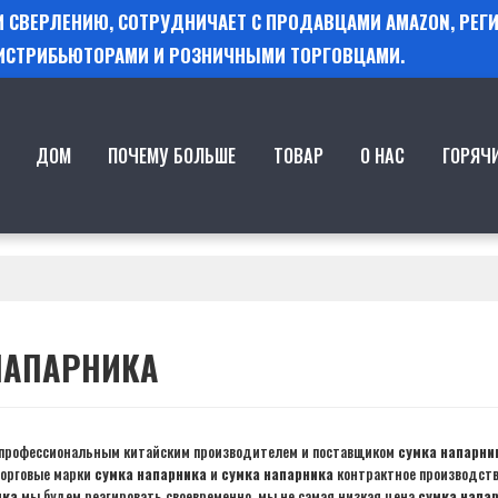
 И СВЕРЛЕНИЮ, СОТРУДНИЧАЕТ С ПРОДАВЦАМИ AMAZON, РЕ
ИСТРИБЬЮТОРАМИ И РОЗНИЧНЫМИ ТОРГОВЦАМИ.
ДОМ
ПОЧЕМУ БОЛЬШЕ
ТОВАР
О НАС
ГОРЯЧ
НАПАРНИКА
профессиональным китайским производителем и поставщиком
сумка напарни
торговые марки
сумка напарника
и
сумка напарника
контрактное производство
ика
мы будем реагировать своевременно, мы не самая низкая цена
сумка напа