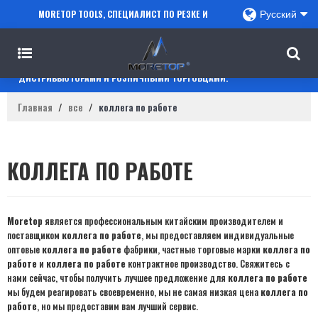
MORETOP TOOLS, СПЕЦИАЛИСТ ПО РЕЗКЕ И
Русский
СВЕРЛЕНИЮ, СОТРУДНИЧАЕТ С ПРОДАВЦАМИ
AMAZON, РЕГИОНАЛЬНЫМИ ОПТОВИКАМИ,
ДИСТРИБЬЮТОРАМИ И РОЗНИЧНЫМИ ТОРГОВЦАМИ.
Главная
/
все
/
коллега по работе
КОЛЛЕГА ПО РАБОТЕ
Moretop
является профессиональным китайским производителем и
поставщиком
коллега по работе
, мы предоставляем индивидуальные
оптовые
коллега по работе
фабрики, частные торговые марки
коллега по
работе
и
коллега по работе
контрактное производство. Свяжитесь с
нами сейчас, чтобы получить лучшее предложение для
коллега по работе
мы будем реагировать своевременно, мы не самая низкая цена
коллега по
работе
, но мы предоставим вам лучший сервис.