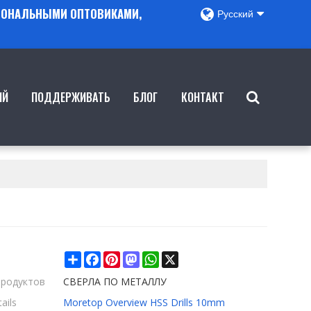
ГИОНАЛЬНЫМИ ОПТОВИКАМИ,
Русский
ИЙ
ПОДДЕРЖИВАТЬ
БЛОГ
КОНТАКТ
Share
Facebook
Pinterest
Mastodon
WhatsApp
X
продуктов
СВЕРЛА ПО МЕТАЛЛУ
ails
Moretop Overview HSS Drills 10mm