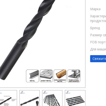
Марка
Характер
продукто
Бренд
Размер с
FOB порт
Для маш
Свяжите