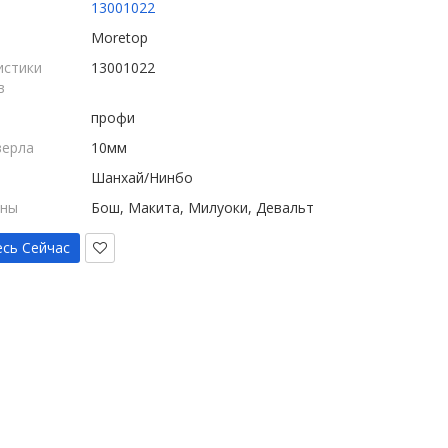
13001022
Moretop
истики
13001022
в
профи
верла
10мм
Шанхай/Нинбо
ины
Бош, Макита, Милуоки, Девальт
сь Сейчас