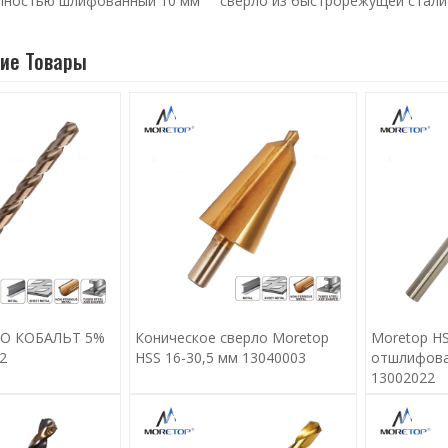
лностью шлифованный 10 мм
сверло из быстрорежущей стали
ие Товары
CO КОБАЛЬТ 5%
Коническое сверло Moretop
Moretop H
2
HSS 16-30,5 мм 13040003
отшлифова
13002022