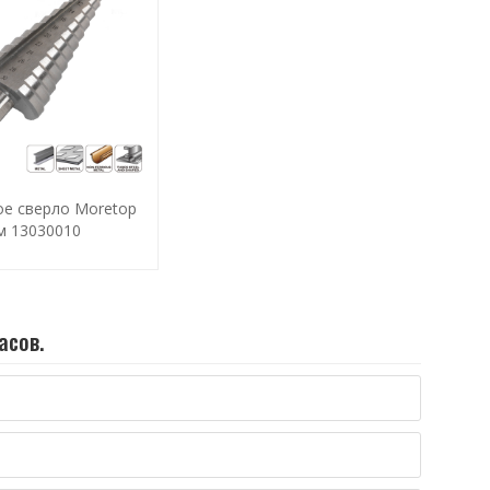
ое сверло Moretop
м 13030010
асов.