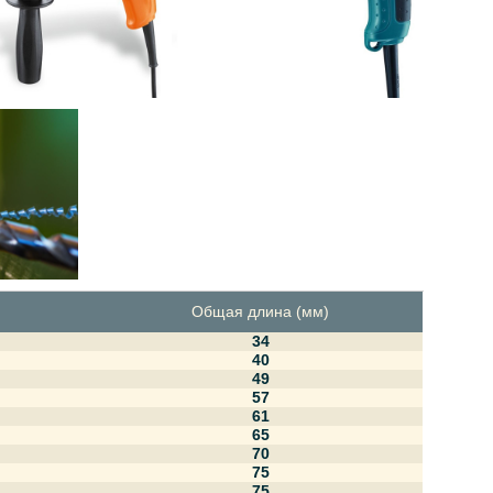
Общая длина (мм)
34
40
49
57
61
65
70
75
75