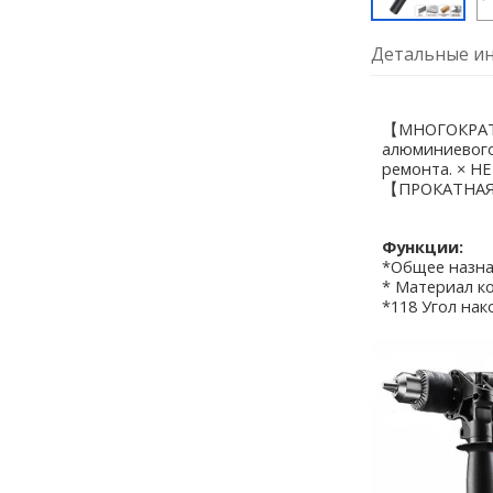
Детальные ин
【МНОГОКРАТНО
алюминиевого
ремонта. × НЕ
【ПРОКАТНАЯ К
Функции:
*Общее назна
* Материал ко
*118 Угол нак