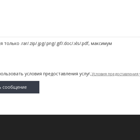
олько .rar/.zip/.jpg/.png/.gif/.doc/.xls/.pdf, максимум
пользовать условия предоставления услуг,
Условия предоставления 
ь сообщение