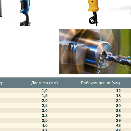
ер.
Диаметр (мм)
Рабочая длина (мм)
1,0
12
1,5
18
2.0
24
2,5
30
3.0
33
3.2
36
3,5
39
4.0
43
4.2
43