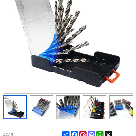
Share
Facebook
Pinterest
Mastodon
WhatsApp
X
доля