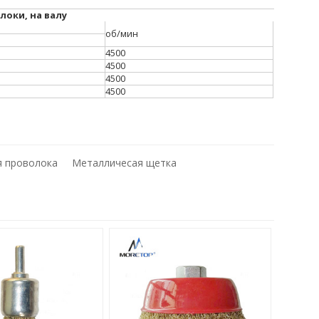
оки, на валу
об/мин
4500
4500
4500
4500
 проволока
Металличесая щетка