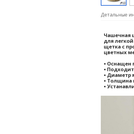
Детальные ин
Чашечная щ
для легкой
щетка с пр
цветных м
• Оснащен 
• Подходит
• Диаметр 
• Толщина 
• Устанавл