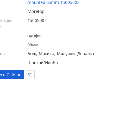
mounted 65mm 15005002
Moretop
истики
15005002
в
профи
65мм
ины
Бош, Макита, Милуоки, Девальт
Шанхай/Нинбо
сь Сейчас