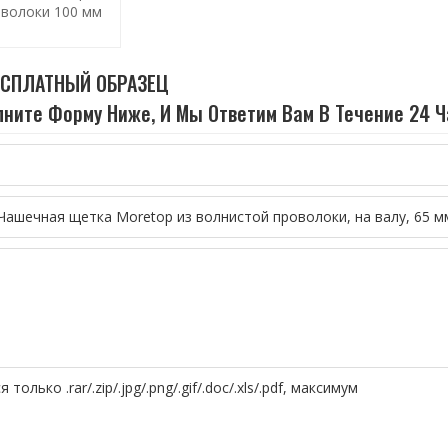
оволоки 100 мм
ЕСПЛАТНЫЙ ОБРАЗЕЦ
ните Форму Ниже, И Мы Ответим Вам В Течение 24 Ч
олько .rar/.zip/.jpg/.png/.gif/.doc/.xls/.pdf, максимум