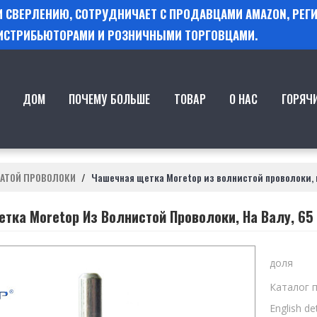
 И СВЕРЛЕНИЮ, СОТРУДНИЧАЕТ С ПРОДАВЦАМИ AMAZON, РЕ
ИСТРИБЬЮТОРАМИ И РОЗНИЧНЫМИ ТОРГОВЦАМИ.
ДОМ
ПОЧЕМУ БОЛЬШЕ
ТОВАР
О НАС
ГОРЯЧ
ЧАТОЙ ПРОВОЛОКИ
/
Чашечная щетка Moretop из волнистой проволоки, 
тка Moretop Из Волнистой Проволоки, На Валу, 6
доля
Каталог 
English det