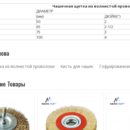
Чашечная щетка из волнистой провол
ДИАМЕТР
(мм)
ДЮЙМ(")
50
2
65
2-1/2
75
3
100
4
лова
ка из волнистой проволоки
Кисть для чашек
Гофрированная
ие Товары