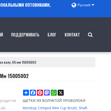
ГИОНАЛЬНЫМИ ОПТОВИКАМИ,
Русский
ИЙ
ПОДДЕРЖИВАТЬ
БЛОГ
КОНТАКТ
на валу, 65 мм 15005002
5 Мм 15005002
Share
Facebook
Pinterest
Mastodon
WhatsApp
X
продуктов
ЩЕТКИ ИЗ ВОЛЧАТОЙ ПРОВОЛОКИ
ails
Moretop Crimped Wire Cup Brush, Shaft-