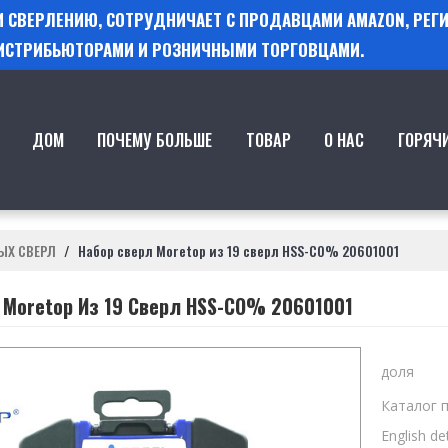
 И СВЕРЛЕНИЮ, СОТРУДНИЧАЕТ С ПРОДАВЦАМИ AMAZON, РЕ
ИСТРИБЬЮТОРАМИ И РОЗНИЧНЫМИ ТОРГОВЦАМИ.
ДОМ
ПОЧЕМУ БОЛЬШЕ
ТОВАР
О НАС
ГОРЯЧ
ЫХ СВЕРЛ
/
Набор сверл Moretop из 19 сверл HSS-CO% 20601001
 Moretop Из 19 Сверл HSS-CO% 20601001
доля
Каталог 
English det