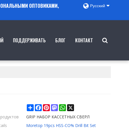
ГИОНАЛЬНЫМИ ОПТОВИКАМИ,
Русский
ИЙ
ПОДДЕРЖИВАТЬ
БЛОГ
КОНТАКТ
Share
Facebook
Pinterest
Mastodon
WhatsApp
X
продуктов
GRIP НАБОР КАССЕТНЫХ СВЕРЛ
ails
Moretop 19pcs HSS-CO% Drill Bit Set