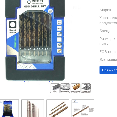
Марка
Характер
продукто
Бренд
Размер к
пилы
FOB порт
Для маш
Свяжите