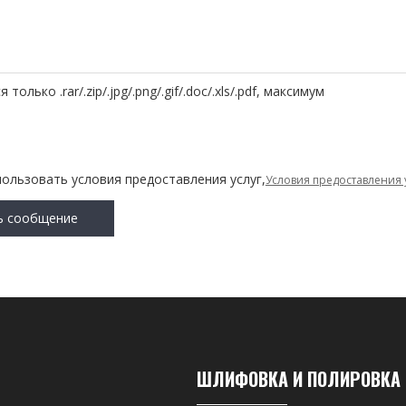
олько .rar/.zip/.jpg/.png/.gif/.doc/.xls/.pdf, максимум
пользовать условия предоставления услуг,
Условия предоставления 
ь сообщение
ШЛИФОВКА И ПОЛИРОВКА