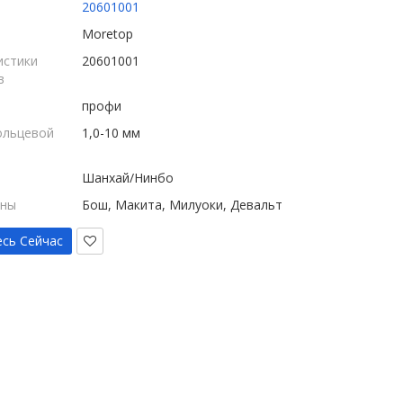
20601001
Moretop
истики
20601001
в
профи
ольцевой
1,0-10 мм
Шанхай/Нинбо
ины
Бош, Макита, Милуоки, Девальт
сь Сейчас