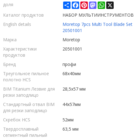
Share
Facebook
Pinterest
Mastodon
WhatsApp
X
доля
Каталог продуктов
НАБОР МУЛЬТИИНСТРУМЕНТОВ
English details
Moretop 7pcs Multi Tool Blade Set
20501001
Марка
Moretop
Характеристики
20501001
продуктов
Бренд
профи
Треугольное пильное
68x40мм
полотно HCS
BIM Titanium Лезвие для
28,5x57 мм
резки заподлицо
Стандартный отвал BIM
44x57мм
для резки заподлицо
Скребок HCS
52мм
Твердосплавный
63,5 мм
сегментный пильный