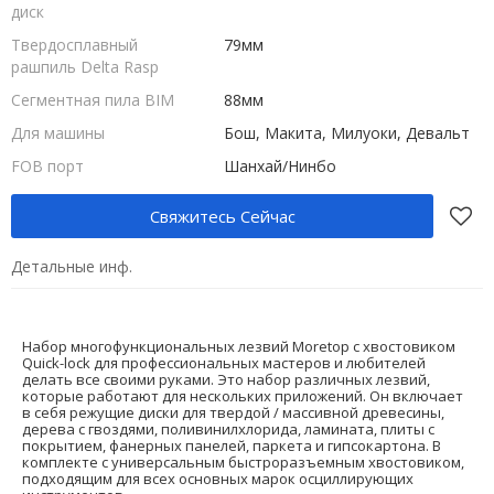
диск
Твердосплавный
79мм
рашпиль Delta Rasp
Сегментная пила BIM
88мм
Для машины
Бош, Макита, Милуоки, Девальт
FOB порт
Шанхай/Нинбо
Свяжитесь Сейчас
Детальные инф.
Набор многофункциональных лезвий Moretop с хвостовиком
Quick-lock для профессиональных мастеров и любителей
делать все своими руками. Это набор различных лезвий,
которые работают для нескольких приложений. Он включает
в себя режущие диски для твердой / массивной древесины,
дерева с гвоздями, поливинилхлорида, ламината, плиты с
покрытием, фанерных панелей, паркета и гипсокартона. В
комплекте с универсальным быстроразъемным хвостовиком,
подходящим для всех основных марок осциллирующих