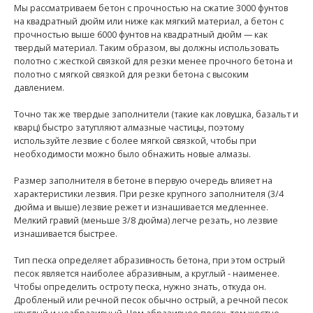
Мы рассматриваем бетон с прочностью на сжатие 3000 фунтов
на квадратный дюйм или ниже как мягкий материал, а бетон с
прочностью выше 6000 фунтов на квадратный дюйм — как
твердый материал. Таким образом, вы должны использовать
полотно с жесткой связкой для резки менее прочного бетона и
полотно с мягкой связкой для резки бетона с высоким
давлением.
Точно так же твердые заполнители (такие как ловушка, базальт и
кварц) быстро затупляют алмазные частицы, поэтому
используйте лезвие с более мягкой связкой, чтобы при
необходимости можно было обнажить новые алмазы.
Размер заполнителя в бетоне в первую очередь влияет на
характеристики лезвия. При резке крупного заполнителя (3/4
дюйма и выше) лезвие режет и изнашивается медленнее.
Мелкий гравий (меньше 3/8 дюйма) легче резать, но лезвие
изнашивается быстрее.
Тип песка определяет абразивность бетона, при этом острый
песок является наиболее абразивным, а круглый - наименее.
Чтобы определить остроту песка, нужно знать, откуда он.
Дробленый или речной песок обычно острый, а речной песок