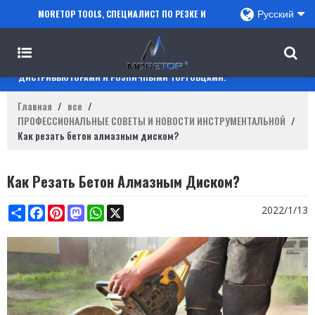
MORETOP TOOLS, СПЕЦИАЛИСТ ПО РЕЗКЕ И
Русский
СВЕРЛЕНИЮ, СОТРУДНИЧАЕТ С ПРОДАВЦАМИ
AMAZON, РЕГИОНАЛЬНЫМИ ОПТОВИКАМИ,
ДИСТРИБЬЮТОРАМИ И РОЗНИЧНЫМИ ТОРГОВЦАМИ.
Главная
/
все
/
ПРОФЕССИОНАЛЬНЫЕ СОВЕТЫ И НОВОСТИ ИНСТРУМЕНТАЛЬНОЙ
/
Как резать бетон алмазным диском?
Как Резать Бетон Алмазным Диском?
Share
Facebook
Pinterest
Mastodon
WhatsApp
X
2022/1/13