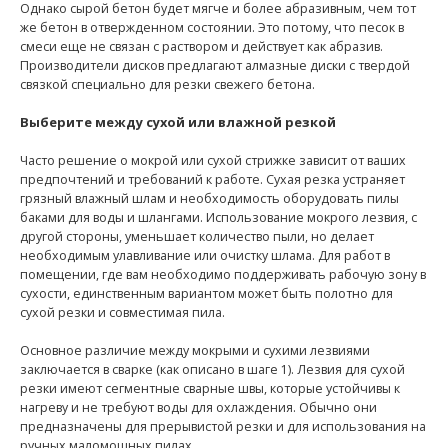
Однако сырой бетон будет мягче и более абразивным, чем тот
же бетон в отвержденном состоянии. Это потому, что песок в
смеси еще не связан с раствором и действует как абразив.
Производители дисков предлагают алмазные диски с твердой
связкой специально для резки свежего бетона.
Выберите между сухой или влажной резкой
Часто решение о мокрой или сухой стрижке зависит от ваших
предпочтений и требований к работе. Сухая резка устраняет
грязный влажный шлам и необходимость оборудовать пилы
баками для воды и шлангами. Использование мокрого лезвия, с
другой стороны, уменьшает количество пыли, но делает
необходимым улавливание или очистку шлама. Для работ в
помещении, где вам необходимо поддерживать рабочую зону в
сухости, единственным вариантом может быть полотно для
сухой резки и совместимая пила.
Основное различие между мокрыми и сухими лезвиями
заключается в сварке (как описано в шаге 1). Лезвия для сухой
резки имеют сегментные сварные швы, которые устойчивы к
нагреву и не требуют воды для охлаждения. Обычно они
предназначены для прерывистой резки и для использования на
ручных маломощных пилах.