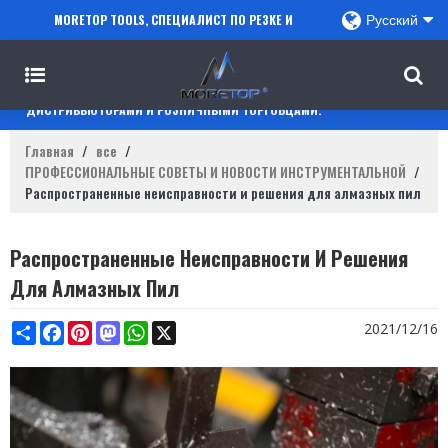
MORETOP TOOLS, СПЕЦИАЛИСТ ПО РЕЗКЕ И
Русский
СВЕРЛЕНИЮ, СОТРУДНИЧАЕТ С ПРОДАВЦАМИ
AMAZON, РЕГИОНАЛЬНЫМИ ОПТОВИКАМИ,
ДИСТРИБЬЮТОРАМИ И РОЗНИЧНЫМИ ТОРГОВЦАМИ.
Главная
/
все
/
ПРОФЕССИОНАЛЬНЫЕ СОВЕТЫ И НОВОСТИ ИНСТРУМЕНТАЛЬНОЙ
/
Распространенные неисправности и решения для алмазных пил
Распространенные Неисправности И Решения
Для Алмазных Пил
Share
Facebook
Pinterest
Mastodon
WhatsApp
X
2021/12/16