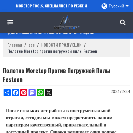
MORETOP TOOLS, СПЕЦИАЛИСТ ПО РЕЗКЕ И
Русский
СВЕРЛЕНИЮ, СОТРУДНИЧАЕТ С ПРОДАВЦАМИ
AMAZON, РЕГИОНАЛЬНЫМИ ОПТОВИКАМИ,
ДИСТРИБЬЮТОРАМИ И РОЗНИЧНЫМИ ТОРГОВЦАМИ.
Главная
/
все
/
НОВОСТИ ПРОДУКЦИИ
/
Полотно Moretop против погружной пилы Festoon
Полотно Moretop Против Погружной Пилы
Festoon
Share
Facebook
Pinterest
Mastodon
WhatsApp
X
2021/2/24
После стольких лет работы в инструментальной
отрасли, сегодня мы можем предоставить нашим
партнерам качественный, привлекательный и
доступный продукт. Однако возникает один вопрос,