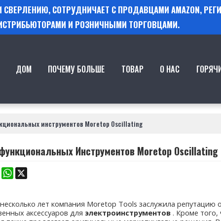
 И СВЕРЛЕНИЮ, СОТРУДНИЧАЕТ С ПРОДАВЦАМИ AMAZON, РЕ
ИСТРИБЬЮТОРАМИ И РОЗНИЧНЫМИ ТОРГОВЦАМИ.
ДОМ
ПОЧЕМУ БОЛЬШЕ
ТОВАР
О НАС
ГОРЯЧ
кциональных инструментов Moretop Oscillating
функциональных Инструментов Moretop Oscillating
k
erest
Mastodon
WhatsApp
X
 несколько лет компания Moretop Tools заслужила репутацию
венных аксессуаров для
электроинструментов
. Кроме того,