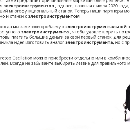
я также предлагает оригинальные маркетинговые решения. В 
ля
электроинструментов
, однако, начиная с июля 2020 год
щий многофункциональный станок. Теперь наши партнеры мог
но и станки с
электроинструментом
.
 когда мы заметили проблему в
электроинструментальной
п
оступного
электроинструмента
, чтобы удовлетворить пот
отовы платить большие деньги за свой первый станок. Для р
зникла идея изготовить аналог
электроинструмента,
но с п
etop Oscillation можно приобрести отдельно или в комбинир
лей. Всегда не забывайте выбирать лезвие для правильного 