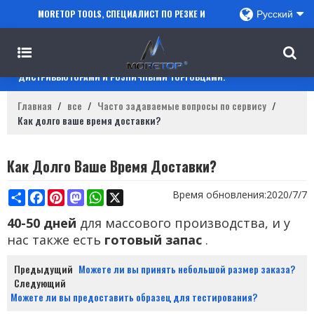
MORETOP TOOLS, СПЕЦИАЛИСТ ПО РЕЗКЕ И
Русский
СВЕРЛЕНИЮ, СОТРУДНИЧАЕТ С ПРОДАВЦАМИ
AMAZON, РЕГИОНАЛЬНЫМИ ОПТОВИКАМИ,
ДИСТРИБЬЮТОРАМИ И РОЗНИЧНЫМИ ТОРГОВЦАМИ.
Главная
/
все
/
Часто задаваемые вопросы по сервису
/
Как долго ваше время доставки?
Как Долго Ваше Время Доставки?
Share
Facebook
Pinterest
Mastodon
WhatsApp
X
Время обновления:
2020/7/7
40-50 дней
для массового производства, и у
нас также есть
готовый запас
.
Предыдущий
Можете ли вы принять небольшой размер заказа?
Следующий
Можете ли вы предоставить образец для тестирования?