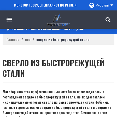
MORETOP TOOLS, СПЕЦИАЛИСТ ПО РЕЗКЕ И
Русский
СВЕРЛЕНИЮ, СОТРУДНИЧАЕТ С ПРОДАВЦАМИ
AMAZON, РЕГИОНАЛЬНЫМИ ОПТОВИКАМИ,
ДИСТРИБЬЮТОРАМИ И РОЗНИЧНЫМИ ТОРГОВЦАМИ.
Главная
/
все
/
сверло из быстрорежущей стали
СВЕРЛО ИЗ БЫСТРОРЕЖУЩЕЙ
СТАЛИ
Moretop
является профессиональным китайским производителем и
поставщиком
сверло из быстрорежущей стали
, мы предоставляем
индивидуальные оптовые
сверло из быстрорежущей стали
фабрики,
частные торговые марки
сверло из быстрорежущей стали
и
сверло из
быстрорежущей стали
контрактное производство. Свяжитесь с нами