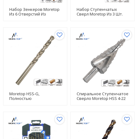
Набор Зенкеров Moretop
Набор Ступенчатых
Из 6 Отверстий Из
Сверл Moretop Из 3 Шт.
Быстрорежущей Стали
20601006
20601007
Moretop HSS-G,
Спиральное Ступенчатое
Полностью
Сверло Moretop HSS 4-22
Отшлифованный, 10 Мм
Мм 13031003
13002022