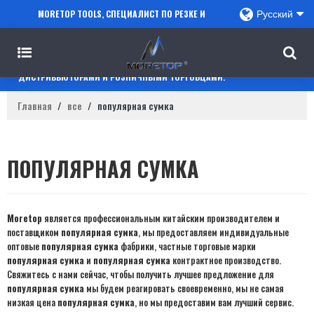
MORETOP TOOLS, СПЕЦИАЛИСТ ПО РЕЗКЕ И
Русский
СВЕРЛЕНИЮ, СОТРУДНИЧАЕТ С ПРОДАВЦАМИ
AMAZON, РЕГИОНАЛЬНЫМИ ОПТОВИКАМИ,
ДИСТРИБЬЮТОРАМИ И РОЗНИЧНЫМИ ТОРГОВЦАМИ.
Главная
/
все
/
популярная сумка
ПОПУЛЯРНАЯ СУМКА
Moretop
является профессиональным китайским производителем и
поставщиком
популярная сумка
, мы предоставляем индивидуальные
оптовые
популярная сумка
фабрики, частные торговые марки
популярная сумка
и
популярная сумка
контрактное производство.
Свяжитесь с нами сейчас, чтобы получить лучшее предложение для
популярная сумка
мы будем реагировать своевременно, мы не самая
низкая цена
популярная сумка
, но мы предоставим вам лучший сервис.