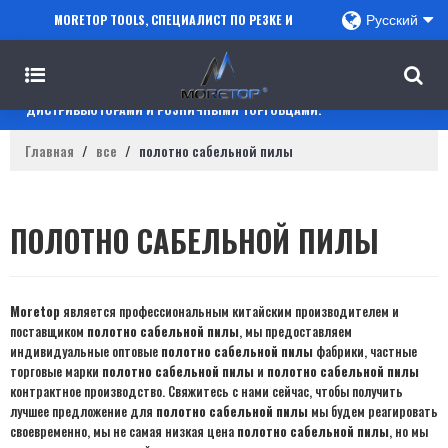
MORETOP TOOLS, СПЕЦИАЛИСТ ПО РЕЗКЕ И
Русский
СВЕРЛЕНИЮ, СОТРУДНИЧАЕТ С ПРОДАВЦАМИ
AMAZON, РЕГИОНАЛЬНЫМИ ОПТОВИКАМИ,
ДИСТРИБЬЮТОРАМИ И РОЗНИЧНЫМИ ТОРГОВЦАМИ.
Главная
/
все
/
полотно сабельной пилы
ПОЛОТНО САБЕЛЬНОЙ ПИЛЫ
Moretop
является профессиональным китайским производителем и
поставщиком
полотно сабельной пилы
, мы предоставляем
индивидуальные оптовые
полотно сабельной пилы
фабрики, частные
торговые марки
полотно сабельной пилы
и
полотно сабельной пилы
контрактное производство. Свяжитесь с нами сейчас, чтобы получить
лучшее предложение для
полотно сабельной пилы
мы будем реагировать
своевременно, мы не самая низкая цена
полотно сабельной пилы
, но мы