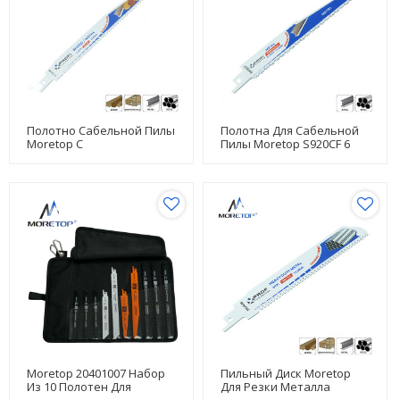
Полотно Сабельной Пилы
Полотна Для Сабельной
Moretop С
Пилы Moretop S920CF 6
Твердосплавными
Дюймов Для Сноса
Напайками TCT 9 Дюймов
S1156XHM
Moretop 20401007 Набор
Пильный Диск Moretop
Из 10 Полотен Для
Для Резки Металла
Возвратно-
S930HM 152 Мм