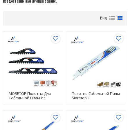
предоставим вам лучший сервис.
Вид
MORETOP Полотна Для
Полотно Сабельной Пилы
Сабельной Пилы Из
Moretop С
Карбида Вольфрама Для
Твердосплавными
Бетонных Блоков,
Напайками S930HM 152
Кирпича, Каменной
Мм
Кладки