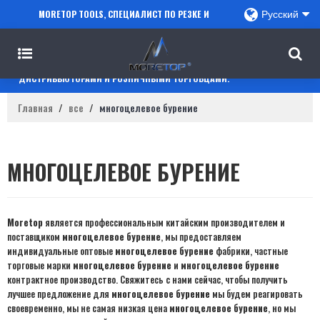
MORETOP TOOLS, СПЕЦИАЛИСТ ПО РЕЗКЕ И
Русский
СВЕРЛЕНИЮ, СОТРУДНИЧАЕТ С ПРОДАВЦАМИ
AMAZON, РЕГИОНАЛЬНЫМИ ОПТОВИКАМИ,
ДИСТРИБЬЮТОРАМИ И РОЗНИЧНЫМИ ТОРГОВЦАМИ.
Главная
/
все
/
многоцелевое бурение
МНОГОЦЕЛЕВОЕ БУРЕНИЕ
Moretop
является профессиональным китайским производителем и
поставщиком
многоцелевое бурение
, мы предоставляем
индивидуальные оптовые
многоцелевое бурение
фабрики, частные
торговые марки
многоцелевое бурение
и
многоцелевое бурение
контрактное производство. Свяжитесь с нами сейчас, чтобы получить
лучшее предложение для
многоцелевое бурение
мы будем реагировать
своевременно, мы не самая низкая цена
многоцелевое бурение
, но мы