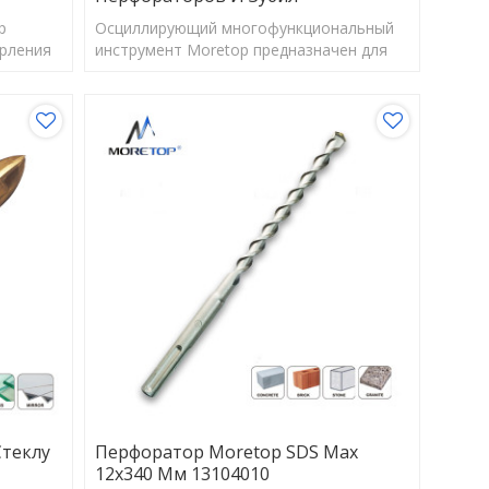
p
Осциллирующий многофункциональный
ерления
инструмент Moretop предназначен для
для
выполнения различных задач, таких как
ты
резка, пиление, шабрение, шлифование и
шлифование.
стеклу
Перфоратор Moretop SDS Max
12x340 Мм 13104010