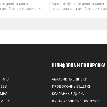
вые долота Moretop
Ударные буровые долота Moreto
 для быстрого сверления
предназначены для быстрого св
вильного размера для
отверстий правильного размера 
оптимальной работы
обеспечения оптимальной рабо
анкеров.
ШЛИФОВКА И ПОЛИРОВКА
ПИЛЫ
АБРАЗИВНЫЕ ДИСКИ
РЕВУ
ПРОВОЛОЧНЫЕ ЩЕТКИ
АМНЯ
КЛАПАННЫЕ ДИСКИ
ТАЛЛУ
ШЛИФОВАЛЬНЫЕ ПРОДУКТЫ