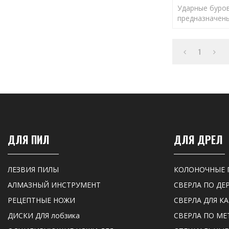
Ударные буро
предназначены
отверстий пра
обеспечения 
анкеров.
1
ДЛЯ ПИЛ
ДЛЯ ДРЕЛ
ЛЕЗВИЯ ПИЛЫ
КОЛОНОЧНЫЕ 
АЛМАЗНЫЙ ИНСТРУМЕНТ
СВЕРЛА ПО ДЕ
РЕЦЕПТНЫЕ НОЖИ
СВЕРЛА ДЛЯ К
ДИСКИ ДЛЯ лобзика
СВЕРЛА ПО МЕ