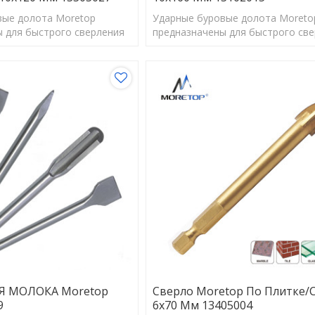
вые долота Moretop
Ударные буровые долота Moreto
 для быстрого сверления
предназначены для быстрого св
вильного размера для
отверстий правильного размера 
оптимальной работы
обеспечения оптимальной рабо
анкеров.
Я МОЛОКА Moretop
Сверло Moretop По Плитке/
9
6x70 Мм 13405004