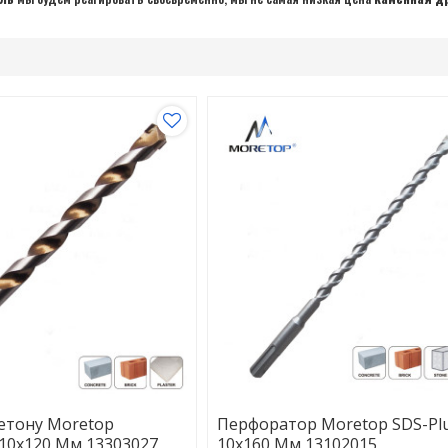
етону Moretop
Перфоратор Moretop SDS-Pl
 10x120 Мм 13303027
10x160 Мм 13102015