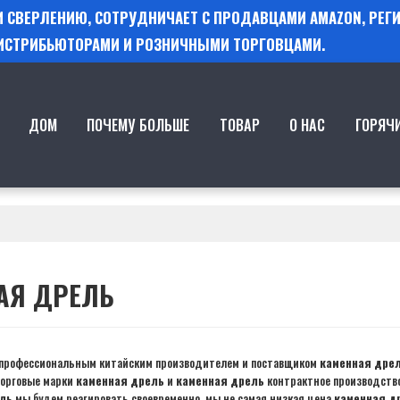
 И СВЕРЛЕНИЮ, СОТРУДНИЧАЕТ С ПРОДАВЦАМИ AMAZON, РЕ
ИСТРИБЬЮТОРАМИ И РОЗНИЧНЫМИ ТОРГОВЦАМИ.
ДОМ
ПОЧЕМУ БОЛЬШЕ
ТОВАР
О НАС
ГОРЯЧ
АЯ ДРЕЛЬ
профессиональным китайским производителем и поставщиком
каменная дре
торговые марки
каменная дрель
и
каменная дрель
контрактное производство
ль
мы будем реагировать своевременно, мы не самая низкая цена
каменная д