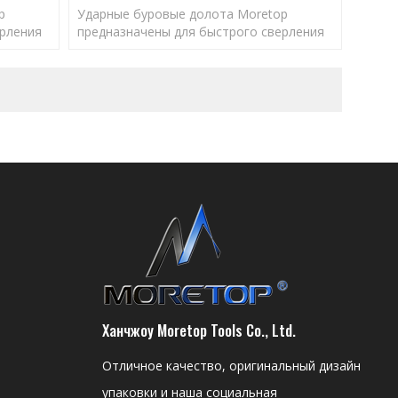
p
Ударные буровые долота Moretop
ерления
предназначены для быстрого сверления
для
отверстий правильного размера для
ты
обеспечения оптимальной работы
анкеров.
Ханчжоу Moretop Tools Co., Ltd.
Отличное качество, оригинальный дизайн
упаковки и наша социальная