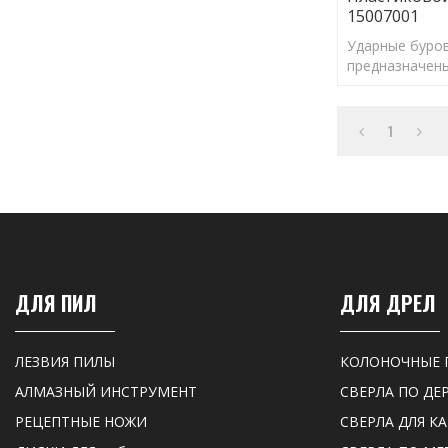
15007001
Ударные буро
предназначены
отверстий пра
обеспечения 
анкеров.
1
ДЛЯ ПИЛ
ДЛЯ ДРЕЛ
ЛЕЗВИЯ ПИЛЫ
КОЛОНОЧНЫЕ 
АЛМАЗНЫЙ ИНСТРУМЕНТ
СВЕРЛА ПО ДЕ
РЕЦЕПТНЫЕ НОЖИ
СВЕРЛА ДЛЯ К