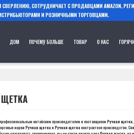
 И СВЕРЛЕНИЮ, СОТРУДНИЧАЕТ С ПРОДАВЦАМИ AMAZON, РЕ
ИСТРИБЬЮТОРАМИ И РОЗНИЧНЫМИ ТОРГОВЦАМИ.
ДОМ
ПОЧЕМУ БОЛЬШЕ
ТОВАР
О НАС
ГОРЯЧ
 ЩЕТКА
профессиональным китайским производителем и поставщиком
Ручная щетка
торговые марки
Ручная щетка
и
Ручная щетка
контрактное производство. Свя
удем реагировать своевременно, мы не самая низкая цена
Ручная щетка
, но