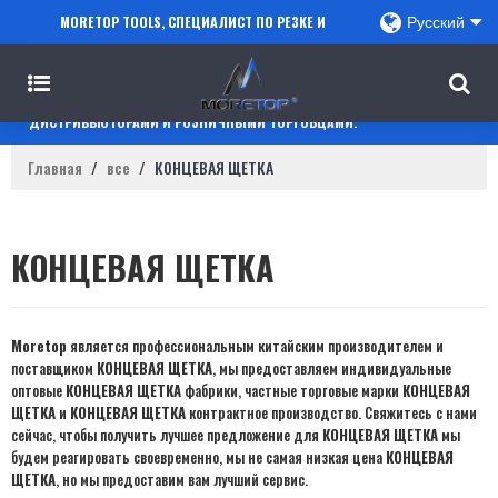
MORETOP TOOLS, СПЕЦИАЛИСТ ПО РЕЗКЕ И
Русский
СВЕРЛЕНИЮ, СОТРУДНИЧАЕТ С ПРОДАВЦАМИ
AMAZON, РЕГИОНАЛЬНЫМИ ОПТОВИКАМИ,
ДИСТРИБЬЮТОРАМИ И РОЗНИЧНЫМИ ТОРГОВЦАМИ.
Главная
/
все
/
КОНЦЕВАЯ ЩЕТКА
КОНЦЕВАЯ ЩЕТКА
Moretop
является профессиональным китайским производителем и
поставщиком
КОНЦЕВАЯ ЩЕТКА
, мы предоставляем индивидуальные
оптовые
КОНЦЕВАЯ ЩЕТКА
фабрики, частные торговые марки
КОНЦЕВАЯ
ЩЕТКА
и
КОНЦЕВАЯ ЩЕТКА
контрактное производство. Свяжитесь с нами
сейчас, чтобы получить лучшее предложение для
КОНЦЕВАЯ ЩЕТКА
мы
будем реагировать своевременно, мы не самая низкая цена
КОНЦЕВАЯ
ЩЕТКА
, но мы предоставим вам лучший сервис.