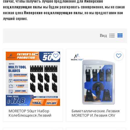
сейчас, чтобы получить лучшее предложение для
Имперские
осциллирующие пилы
мы будем реагировать своевременно, мы не самая
низкая цена
Имперские осциллирующие пилы
, но мы предоставим вам
лучший сервис.
Вид
MORETOP 50шт Набор
Биметаллические Лезвия
Колеблющихся Лезвий
MORETOP И Лезвия CRV
Для Дерева И Пластика 50
Набор Колеблющихся
Шт. В Упаковке
Многофункциональных
Лезвий Для Пиления И