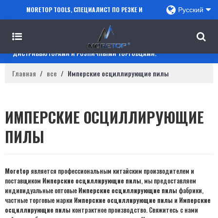
MORETOP TOOLS, СПЕЦИАЛИСТ ПО РЕЗКЕ И
Русский
СВЕРЛЕНИЮ, СОТРУДНИЧАЕТ С ПРОДАВЦАМИ
AMAZON, РЕГИОНАЛЬНЫМИ ОПТОВИКАМИ,
ДИСТРИБЬЮТОРАМИ И РОЗНИЧНЫМИ ТОРГОВЦАМИ.
Главная
/
все
/
Имперские осциллирующие пилы
ИМПЕРСКИЕ ОСЦИЛЛИРУЮЩИЕ
ПИЛЫ
Moretop
является профессиональным китайским производителем и
поставщиком
Имперские осциллирующие пилы
, мы предоставляем
индивидуальные оптовые
Имперские осциллирующие пилы
фабрики,
частные торговые марки
Имперские осциллирующие пилы
и
Имперские
осциллирующие пилы
контрактное производство. Свяжитесь с нами