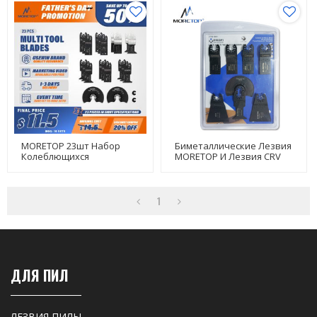
Резки, 8 Шт. В Упаковке
27001001
MORETOP 23шт Набор
Биметаллические Лезвия
Колеблющихся
MORETOP И Лезвия CRV
Многофункциональных
Набор Колеблющихся
Лезвий Для Дерева И
Многофункциональных
Металла 23 Шт. В
Лезвий Для Пиления И
Упаковке
Резки, 8 Шт. В Упаковке
1
27001001
ДЛЯ ПИЛ
ЛЕЗВИЯ ПИЛЫ